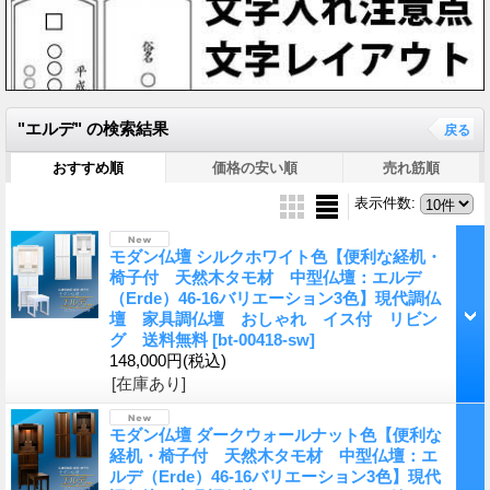
"エルデ"
の
検索結果
戻る
おすすめ順
価格の安い順
売れ筋順
表示件数
:
モダン仏壇 シルクホワイト色【便利な経机・
椅子付 天然木タモ材 中型仏壇：エルデ
（Erde）46-16バリエーション3色】現代調仏
壇 家具調仏壇 おしゃれ イス付 リビン
グ 送料無料
[bt-00418-sw]
148,000円
(税込)
[在庫あり]
モダン仏壇 ダークウォールナット色【便利な
経机・椅子付 天然木タモ材 中型仏壇：エ
ルデ（Erde）46-16バリエーション3色】現代