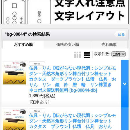
"bg-00844"
の
検索結果
戻る
おすすめ順
価格の安い順
売れ筋順
表示件数
:
仏具・りん【転がらない現代調：シンプルモ
ダン・天然木角形リン棒台付リン棒セット
カクタス ダークブラウン】仏壇 仏具 お
りん リン 鐘 鈴 磬 輪 リン棒置き
ネコポス便送料無料
[bg-00844-db]
1,380円
(税込)
[在庫あり]
仏具・りん【転がらない現代調：シンプルモ
ダン・天然木角形リン棒台付リン棒セット
カクタス ブラウン】仏壇 仏具 おりん