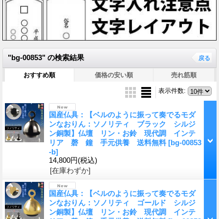
"bg-00853"
の
検索結果
戻る
おすすめ順
価格の安い順
売れ筋順
表示件数
:
国産仏具：【ベルのように振って奏でるモダ
ンなおりん：ソノリティ ブラック シルジ
ン銅製】仏壇 リン・お鈴 現代調 インテ
リア 磬 鐘 手元供養 送料無料
[bg-00853
-b]
14,800円
(税込)
[在庫わずか]
国産仏具：【ベルのように振って奏でるモダ
ンなおりん：ソノリティ ゴールド シルジ
ン銅製】仏壇 リン・お鈴 現代調 インテ