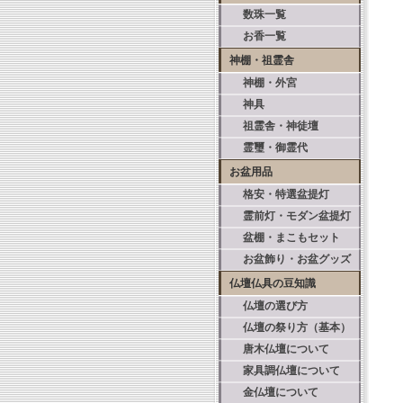
数珠一覧
お香一覧
神棚・祖霊舎
神棚・外宮
神具
祖霊舎・神徒壇
霊璽・御霊代
お盆用品
格安・特選盆提灯
霊前灯・モダン盆提灯
盆棚・まこもセット
お盆飾り・お盆グッズ
仏壇仏具の豆知識
仏壇の選び方
仏壇の祭り方（基本）
唐木仏壇について
家具調仏壇について
金仏壇について