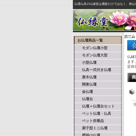
仏壇仏具の仏縁堂は通販だけではなく、狭山
ホーム
お仏壇商品一覧
モダン仏壇小型
モダン仏壇大型
仏縁
ます
小型仏壇
定休
仏具一式付き仏壇
唐木仏壇
商
関東仏壇
金仏壇
仏壇台
仏壇＋仏壇台セット
ペット仏壇・仏具
ペット供養品
厨子型ミニ仏壇
壁掛け仏壇