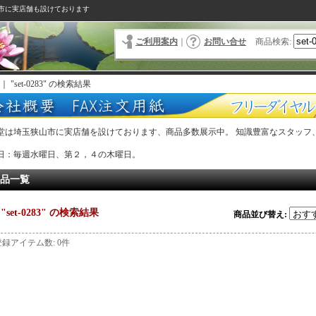
市に実店舗も設けております
ご利用案内
｜
お問い合せ
商品検索
:
｜
"set-0283"
の
検索結果
堂は埼玉狭山市に実店舗を設けております、商品多数展示中。 知識豊富なスタッフ
。
日：毎週水曜日、第２，４の木曜日。
品一覧
"set-0283"
の
検索結果
商品並び替え
:
登録アイテム数
:
0件