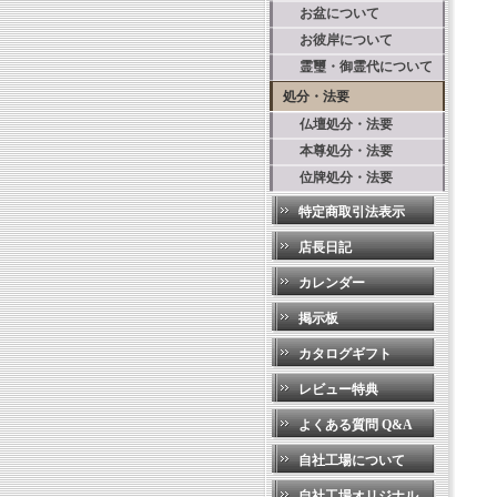
お盆について
お彼岸について
霊璽・御霊代について
処分・法要
仏壇処分・法要
本尊処分・法要
位牌処分・法要
特定商取引法表示
店長日記
カレンダー
掲示板
カタログギフト
レビュー特典
よくある質問 Q&A
自社工場について
自社工場オリジナル