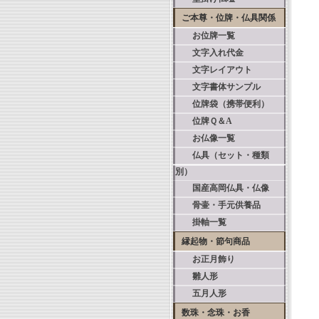
ご本尊・位牌・仏具関係
お位牌一覧
文字入れ代金
文字レイアウト
文字書体サンプル
位牌袋（携帯便利）
位牌Ｑ＆A
お仏像一覧
仏具（セット・種類
別）
国産高岡仏具・仏像
骨壷・手元供養品
掛軸一覧
縁起物・節句商品
お正月飾り
雛人形
五月人形
数珠・念珠・お香