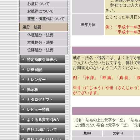
ご住職の判断や地
お盆について
弊社ではご入力い
さい。
お彼岸について
亡くなった年月日
霊璽・御霊代について
没年月日
例：「平成十一年
処分・法要
「平成十一年五
仏壇処分・法要
本尊処分・法要
位牌処分・法要
戒名・法名・俗名には、よく旧字が
特定商取引法表示
ご入力いただいたお文字を、弊社で
お間違えのないようご入力ください
店長日記
例：「浄 淨」「寿 壽」「真 眞」「
カレンダー
※廿（にじゅう）や丗（さんじゅう
掲示板
がございます。
カタログギフト
レビュー特典
よくある質問 Q&A
戒名・法名の上に梵字や「空」「法名
ご指定のない場合は梵字や「空」「法
自社工場について
梵字1
梵字1-1
自社工場オリジナル