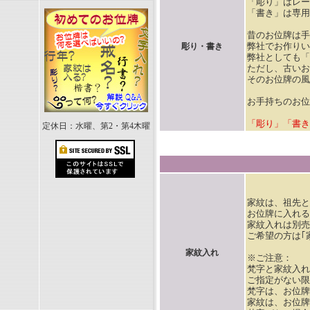
「彫り」はレー
「書き」は専用
昔のお位牌は手
弊社でお作りい
彫り・書き
弊社としても「
ただし、古いお
そのお位牌の風
お手持ちのお位
「彫り」「書き
定休日：水曜、第2・第4木曜
家紋は、祖先と
お位牌に入れる
家紋入れは別売
ご希望の方は｢
家紋入れ
※ご注意：
梵字と家紋入れ
ご指定がない限
梵字は、お位牌
家紋は、お位牌