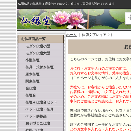
仏壇仏具の仏縁堂は通販だけではなく、狭山市に実店舗も設けております
ホーム
｜
位牌文字レイアウト
お仏壇商品一覧
モダン仏壇小型
お
モダン仏壇大型
こちらのページでは、お位牌にお文字
小型仏壇
仏具一式付き仏壇
お位牌・お文字入れのご注文の前に、
お入れするお文字の情報、梵字の指定
唐木仏壇
（このページを見ながらのご入力をお
関東仏壇
弊社では、お客様からご指定いただい
金仏壇
お客様のご指示のない文字を入れたり
仏壇台
そのため、ご注文の際にはお文字の情
事前にご住職とご相談の上、お入れす
仏壇＋仏壇台セット
ペット仏壇・仏具
無宗派で戒名がない場合や、お寺さま
僭越ながら弊社担当者がご相談させて
ペット供養品
厨子型ミニ仏壇
以下のご説明では一般的なお文字入れ
どのお文字を入れる・入れないという
壁掛け仏壇