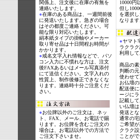
関係上、注文後に在庫の有無を
10000
連絡いたします。
但し10
●
在庫のある商品は、一週間前後
を選択し
に発送いたします。急ぎの場合
なります
はその都度ご連絡ください。可
能な限り対応いたします。
絹本紙タイプの掛軸やメーカー
●
ヤマト
取り寄せ品は十日間程お時間が
ラクラク
かかります。
利用して
●
戒名文字入れ情報などで、パソ
コン入力に不慣れな方は、注文
商品の素
後FAXあるいはメール写真添付
判断の元
にて送信ください。文字入れの
使わせて
性質上、制作後修正できなくな
お仏壇の
ります。連絡時十分ご注意くだ
配送便に
さい。
ージにラ
記載して
い仏壇は
●
お位牌以外のご注文は、ネッ
発送とな
ト、FAX、メール、お電話で賜
通常の宅
ります。お位牌を含むご注文の
ご希望が
場合は、お電話以外での方法で
クラク設
ご注文下さいませ。
ことがで