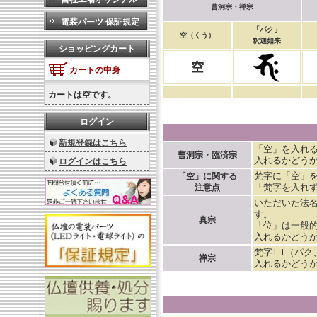
曹洞宗・禅宗
電装パーツ 保証規定
「パク」
空（くう）
釈迦如来
ショッピングカート
空
カートの中身
カートは空です。
ログイン
新規登録はこちら
「空」を入れ
曹洞宗・臨済宗
入れるかどう
ログインはこちら
梵字に「空」
「空」に関する
「梵字を入れ
注意点
いただいた法
す。
真宗
「位」は一般
入れるかどう
梵字1-1（パ
禅宗
入れるかどう