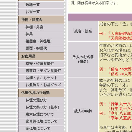
例）隆は横棒が入る旧字です。
数珠一覧
お香一覧
神棚・祖霊舎
戒名の下に「位」
神棚・外宮
戒名・法名
例：「天壽院敬徳
神具
「天壽院敬徳居
祖霊舎・神徒壇
生前のお名前の上
霊璽・御霊代
お入れする場合は
旧字など変換がで
お盆用品
故人のお名前
メールやFAXなど
（俗名）
格安・特選盆提灯
例：「俗名 ○○太
霊前灯・モダン盆提灯
「俗名 ○○太郎
盆棚・まこもセット
故人の年齢の上に
お盆飾り・お盆グッズ
年齢の下に「才」
また、算用数字・
仏壇仏具の豆知識
いただいた通りに
仏壇の選び方
例：「行年 九十
仏壇の祭り方（基本）
「行年 九十八才
故人の年齢
例：「享年 八五歳
唐木仏壇について
「享年 八五歳
家具調仏壇について
※享年は実年齢、
金仏壇について