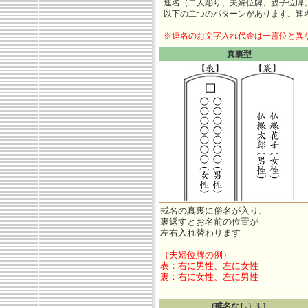
連名（二人彫り、夫婦位牌、親子位牌
以下の二つのパターンがあります。連
※連名のお文字入れ代金は一霊位と異
真裏型
戒名の真裏に俗名が入り、
裏返すとお名前の位置が
左右入れ替わります
（夫婦位牌の例）
表：右に男性、左に女性
裏：右に女性、左に男性
(戒名なし）3-1