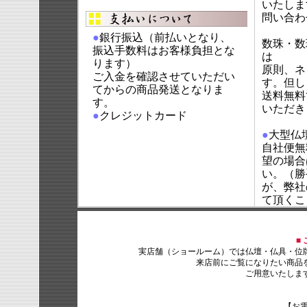
いたしま
問い合わ
●
銀行振込（前払いとなり、
数珠・数
振込手数料はお客様負担とな
は
ります）
原則、ネ
ご入金を確認させていただい
す。但し
てからの商品発送となりま
送料無料
す。
いただき
●
クレジットカード
●
大型仏
自社便無
望の場合
い。（勝
が、弊社
て頂くこ
■
実店舗（ショールーム）では仏壇・仏具・位牌
来店前にご覧になりたい商品を
ご用意いたします
【お電話番