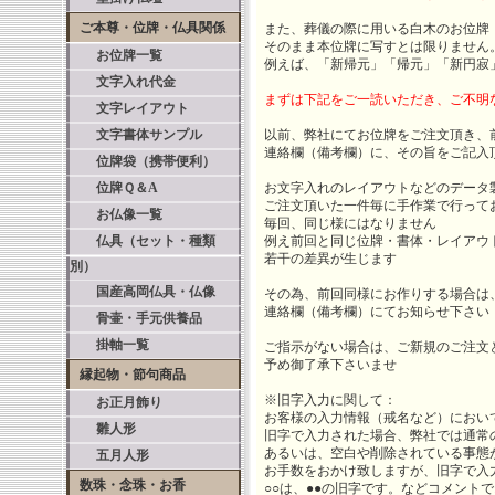
ご本尊・位牌・仏具関係
また、葬儀の際に用いる白木のお位牌
そのまま本位牌に写すとは限りません
お位牌一覧
例えば、「新帰元」「帰元」「新円寂
文字入れ代金
まずは下記をご一読いただき、ご不明
文字レイアウト
文字書体サンプル
以前、弊社にてお位牌をご注文頂き、
連絡欄（備考欄）に、その旨をご記入
位牌袋（携帯便利）
位牌Ｑ＆A
お文字入れのレイアウトなどのデータ
ご注文頂いた一件毎に手作業で行って
お仏像一覧
毎回、同じ様にはなりません
仏具（セット・種類
例え前回と同じ位牌・書体・レイアウ
若干の差異が生じます
別）
国産高岡仏具・仏像
その為、前回同様にお作りする場合は
連絡欄（備考欄）にてお知らせ下さい
骨壷・手元供養品
掛軸一覧
ご指示がない場合は、ご新規のご注文
予め御了承下さいませ
縁起物・節句商品
※旧字入力に関して：
お正月飾り
お客様の入力情報（戒名など）におい
雛人形
旧字で入力された場合、弊社では通常
あるいは、空白や削除されている事態
五月人形
お手数をおかけ致しますが、旧字で入
数珠・念珠・お香
○○は、●●の旧字です。などコメント