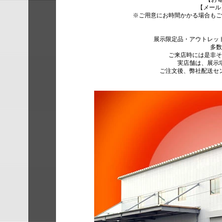
【メール】 bu
※ご用意にお時間かかる場合もご
展示限定品・アウトレット
多数
ご来店時には是非そ
実店舗は、展示場
ご注文後、弊社配送セン