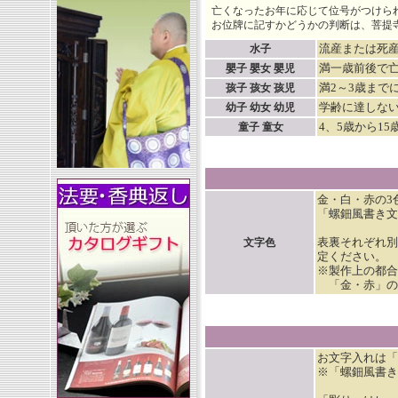
亡くなったお年に応じて位号がつけら
お位牌に記すかどうかの判断は、菩提
流産または死
水子
満一歳前後で
嬰子 嬰女 嬰児
満2～3歳まで
孩子 孩女 孩児
学齢に達しな
幼子 幼女 幼児
4、5歳から1
童子 童女
金・白・赤の3
「螺鈿風書き文
表裏それぞれ別
文字色
定ください。
※製作上の都合
「金・赤」の
お文字入れは「
※「螺鈿風書き