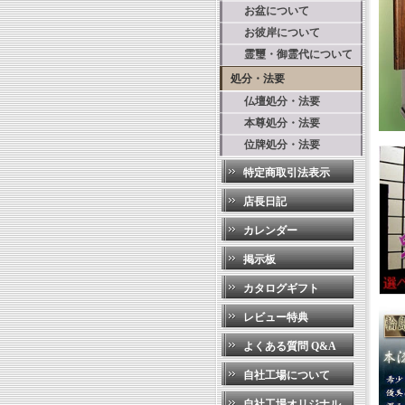
お盆について
お彼岸について
霊璽・御霊代について
処分・法要
仏壇処分・法要
本尊処分・法要
位牌処分・法要
特定商取引法表示
店長日記
カレンダー
掲示板
カタログギフト
レビュー特典
よくある質問 Q&A
自社工場について
自社工場オリジナル