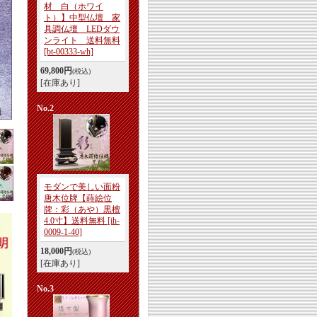
材 白（ホワイ
ト）】中型仏壇 家
具調仏壇 LEDダウ
ンライト 送料無料
[bt-00333-wh]
69,800円
(税込)
[在庫あり]
No.2
モダンで美しい面粉
唐木位牌【蒔絵位
牌：彩（あや）黒檀
4.0寸】送料無料
[ih-
0009-1-40]
18,000円
(税込)
[在庫あり]
No.3