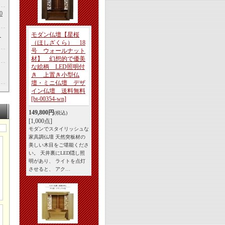
0
モダン仏壇【星桜
ト
（ほしざくら） 18
号 ウォールナット
材】 幻想的で優美
な絵柄 LED照明付
き 上置き小型仏
壇・ミニ仏壇 デザ
イン仏壇 送料無料
[bt-00354-wn]
149,800円
(税込)
[1,000点]
モダンでスタイリッシュな
家具調仏壇 天然突板材の
美しい木目をご堪能くださ
い。 天井裏にLED隠し照
明があり、 ライトを点灯
させると、 アク…