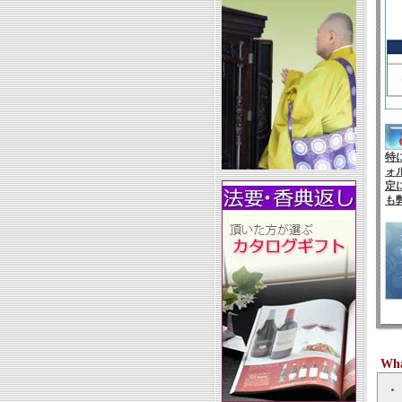
特
ォ
定
も
Wha