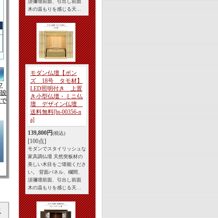
須彌壇前面、引出し前面
木の温もりを感じる天…
モダン仏壇【ボン
ズ 18号 タモ材】
フ
LED照明付き 上置
否設
き小型仏壇・ミニ仏
数で
壇 デザイン仏壇
送料無料
[bt-00356-n
a]
139,800円
(税込)
[100点]
モダンでスタイリッシュな
家具調仏壇 天然突板材の
美しい木目をご堪能くださ
い。 背面パネル、欄間、
須彌壇前面、引出し前面
木の温もりを感じる天…
立