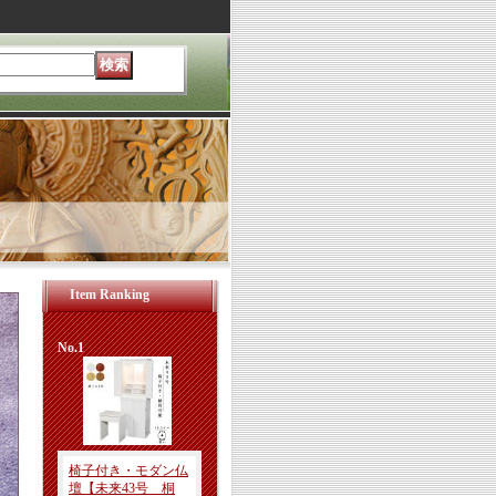
Item Ranking
No.1
椅子付き・モダン仏
壇【未来43号 桐