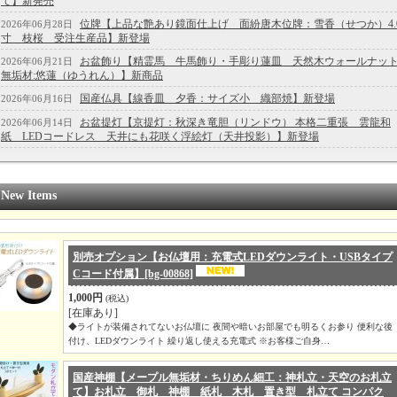
て】新発売
位牌【上品な艶あり鏡面仕上げ 面紛唐木位牌：雪香（せつか）4.
2026年06月28日
寸 枝桜 受注生産品】新登場
お盆飾り【精霊馬 牛馬飾り・手彫り蓮皿 天然木ウォールナッ
2026年06月21日
無垢材:悠蓮（ゆうれん）】新商品
国産仏具【線香皿 夕香：サイズ小 織部焼】新登場
2026年06月16日
お盆提灯【京提灯：秋深き竜胆（リンドウ） 本格二重張 雲龍和
2026年06月14日
紙 LEDコードレス 天井にも花咲く浮絵灯（天井投影）】新登場
New Items
別売オプション【お仏壇用：充電式LEDダウンライト・USBタイプ
Cコード付属】
[bg-00868]
1,000円
(税込)
[在庫あり]
◆ライトが装備されてないお仏壇に 夜間や暗いお部屋でも明るくお参り 便利な後
付け、LEDダウンライト 繰り返し使える充電式 ※お客様ご自身…
国産神棚【メープル無垢材・ちりめん細工：神札立・天空のお札立
て】お札立 御札 神棚 紙札 木札 置き型 札立て コンパク