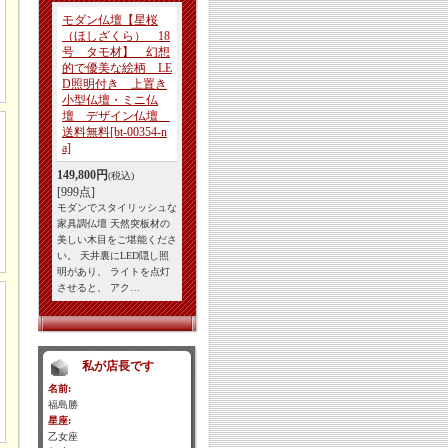
モダン仏壇【星桜
（ほしざくら） 18
号 タモ材】 幻想
的で優美な絵柄 LE
D照明付き 上置き
小型仏壇・ミニ仏
壇 デザイン仏壇
送料無料
[bt-00354-n
a]
149,800円
(税込)
[999点]
モダンでスタイリッシュな
家具調仏壇 天然突板材の
美しい木目をご堪能くださ
い。 天井裏にLED隠し照
明があり、 ライトを点灯
させると、 アク…
私が店長です
名前:
福島勝
星座:
乙女座