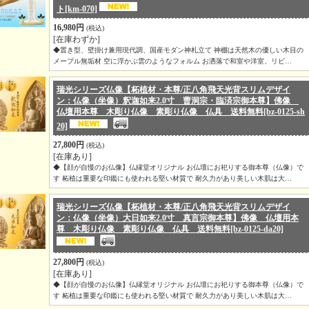
ト
[km-070]
16,980円
(税込)
[在庫わずか]
◆置き型、壁掛け兼用現代調、国産モダン神札立て 神棚は天然木の優しい木目の
メープル無垢材 空に浮かぶ雲のようなフォルム お洒落で和室や洋室、リビ…
瑞光シリーズ仏像【柘植材・本尊/正八角飛天光背スリムデザイ
ン：仏像（坐像）釈迦如来2.0寸 曹洞宗・臨済宗御本尊】佛像
仏壇用本尊 木彫り仏像 素彫り仏像 仏具 送料無料
[bz-0125-sh
20]
27,800円
(税込)
[在庫あり]
◆【顔が自慢のお仏像】仏縁堂オリジナル お仏壇にお祀りする御本尊（仏像）で
す 柘植は重要な印鑑にも使われる堅い材質で 耐久力があり美しい木肌は大…
瑞光シリーズ仏像【柘植材・本尊/正八角飛天光背スリムデザイ
ン：仏像（坐像）大日如来2.0寸 真言宗御本尊】佛像 仏壇用本
尊 木彫り仏像 素彫り仏像 仏具 送料無料
[bz-0125-da20]
27,800円
(税込)
[在庫あり]
◆【顔が自慢のお仏像】仏縁堂オリジナル お仏壇にお祀りする御本尊（仏像）で
す 柘植は重要な印鑑にも使われる堅い材質で 耐久力があり美しい木肌は大…