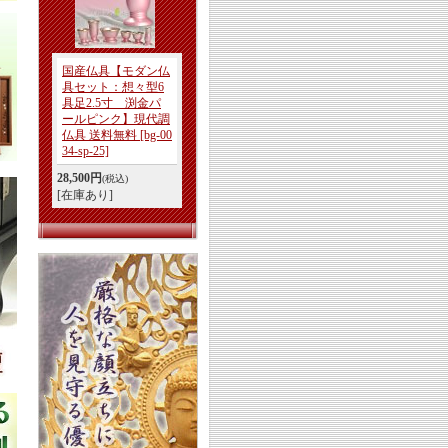
国産仏具【モダン仏
具セット：想々型6
具足2.5寸 渕金パ
ールピンク】現代調
仏具 送料無料
[bg-00
34-sp-25]
28,500円
(税込)
[在庫あり]