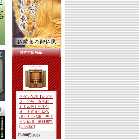
おすすめ商品
モダン仏壇【レズモ
ス 20号 タモ材
ミドル色】照明付
き 上置き小型仏
壇・ミニ仏壇 デザ
イン仏壇 送料無料
[bt-00357]
79,800円
(税込)