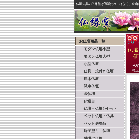
仏壇仏具の仏縁堂は通販だけではなく、狭山
お仏壇商品一覧
モダン仏壇小型
モダン仏壇大型
小型仏壇
仏具一式付き仏壇
唐木仏壇
関東仏壇
金仏壇
仏壇台
仏壇＋仏壇台セット
ペット仏壇・仏具
ペット供養品
厨子型ミニ仏壇
壁掛け仏壇