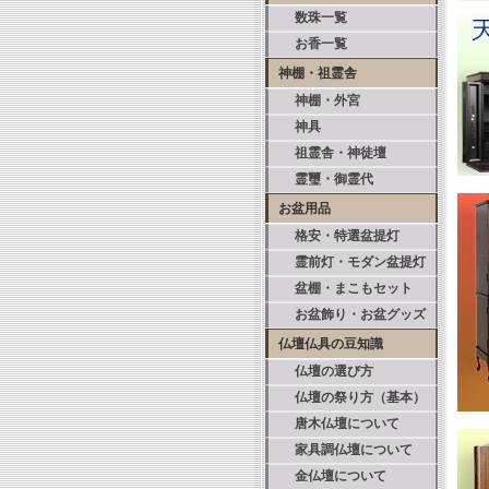
数珠一覧
お香一覧
神棚・祖霊舎
神棚・外宮
神具
祖霊舎・神徒壇
霊璽・御霊代
お盆用品
格安・特選盆提灯
霊前灯・モダン盆提灯
盆棚・まこもセット
お盆飾り・お盆グッズ
仏壇仏具の豆知識
仏壇の選び方
仏壇の祭り方（基本）
唐木仏壇について
家具調仏壇について
金仏壇について