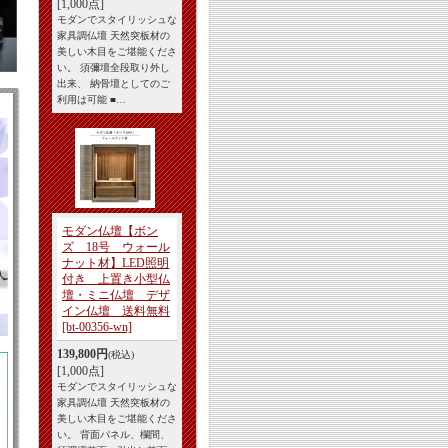
[1,000点]
モダンでスタイリッシュな
家具調仏壇 天然突板材の
美しい木目をご堪能くださ
い。 須彌壇全段取り外し
出来、 納骨壇としてのご
利用は可能 ■…
モダン仏壇【ボン
ズ 18号 ウォール
ナット材】LED照明
付き 上置き小型仏
壇・ミニ仏壇 デザ
イン仏壇 送料無料
[bt-00356-wn]
139,800円
(税込)
[1,000点]
モダンでスタイリッシュな
家具調仏壇 天然突板材の
美しい木目をご堪能くださ
い。 背面パネル、欄間、