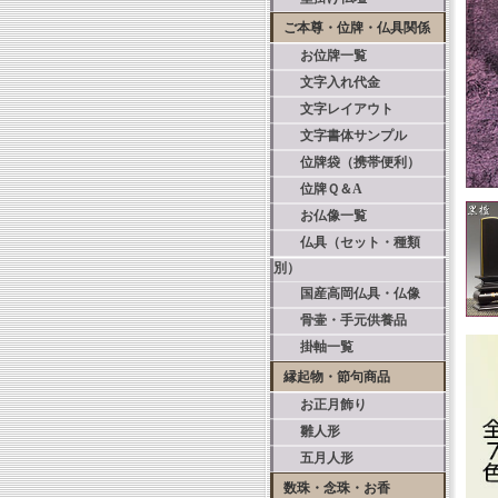
ご本尊・位牌・仏具関係
お位牌一覧
文字入れ代金
文字レイアウト
文字書体サンプル
位牌袋（携帯便利）
位牌Ｑ＆A
お仏像一覧
仏具（セット・種類
別）
国産高岡仏具・仏像
骨壷・手元供養品
掛軸一覧
縁起物・節句商品
お正月飾り
雛人形
五月人形
数珠・念珠・お香