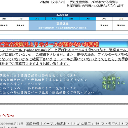
にフリーメール（yahooやmsnなど）と呼ばれるメールをお使いの方は、迷惑メール
ルダに届いていないか、ご確認下さいませ。また、携帯の場合、フィルターなど拒
になっていないかをご確認下さいませ。メールが届いていないようでしたら、お手
弊社までご連絡頂けますようお願い致します。
t's New
国産神棚【メープル無垢材・ちりめん細工：神札立・天空のお札
2026年08月01日