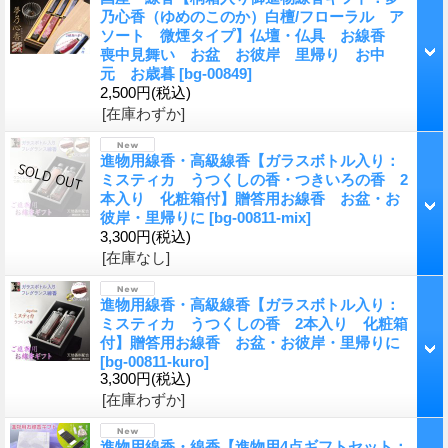
乃心香（ゆめのこのか）白檀/フローラル ア
ソート 微煙タイプ】仏壇・仏具 お線香
喪中見舞い お盆 お彼岸 里帰り お中
元 お歳暮
[bg-00849]
2,500円
(税込)
[在庫わずか]
進物用線香・高級線香【ガラスボトル入り：
ミスティカ うつくしの香・つきいろの香 2
本入り 化粧箱付】贈答用お線香 お盆・お
彼岸・里帰りに
[bg-00811-mix]
3,300円
(税込)
[在庫なし]
進物用線香・高級線香【ガラスボトル入り：
ミスティカ うつくしの香 2本入り 化粧箱
付】贈答用お線香 お盆・お彼岸・里帰りに
[bg-00811-kuro]
3,300円
(税込)
[在庫わずか]
進物用線香・線香【進物用4点ギフトセット：