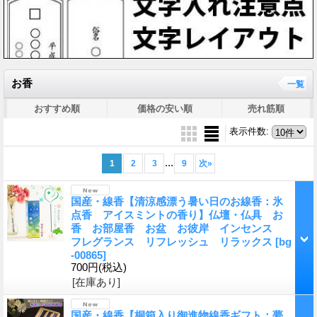
お香
一覧
おすすめ順
価格の安い順
売れ筋順
表示件数
:
...
1
2
3
9
次
»
国産・線香【清涼感漂う暑い日のお線香：氷
点香 アイスミントの香り】仏壇・仏具 お
香 お部屋香 お盆 お彼岸 インセンス
フレグランス リフレッシュ リラックス
[bg
-00865]
700円
(税込)
[在庫あり]
国産・線香【桐箱入り御進物線香ギフト：夢