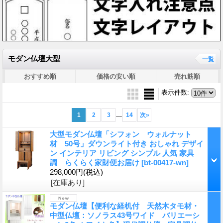
モダン仏壇大型
一覧
おすすめ順
価格の安い順
売れ筋順
表示件数
:
...
1
2
3
14
次
»
大型モダン仏壇「シフォン ウォルナット
材 50号」ダウンライト付き おしゃれ デザイ
ン インテリア リビング シンプル 人気 家具
調 らくらく家財便お届け
[bt-00417-wn]
298,000円
(税込)
[在庫あり]
モダン仏壇【便利な経机付 天然木タモ材・
中型仏壇：ソノラス43号ワイド バリエーシ