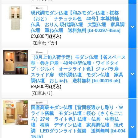
現代調モダン仏壇【和みモダン仏壇：桜都
（おと） ナチュラル色 40号】本尊掛軸
仏具 おりん 現代調仏壇 大型仏壇 家具調
仏壇 重ね仏壇 送料無料
[bt-00397-45na]
69,800円
(税込)
[在庫わずか]
（8月上旬入荷予定）モダン仏壇【省スペース
型・巻き戸扉・40号中型仏壇・ワイドタイ
プ：ジルバ オークライト色】ジャバラ扉
スライド扉 現代調仏壇 モダン仏壇 家具
調仏壇 おしゃれ 送料無料
[bt-00416-ok]
89,800円
(税込)
[在庫あり]
国産高級モダン仏壇【背面桜透かし彫り・Ｗ
ライト搭載 モダン仏壇：桜心（さくらごこ
ろ）27号 ライト色】仏壇・仏具 中型仏
壇 桜柄 デザイン仏壇 家具調仏壇 現代
調 LEDダウンライト装備 送料無料
[bt-004
15-lb]