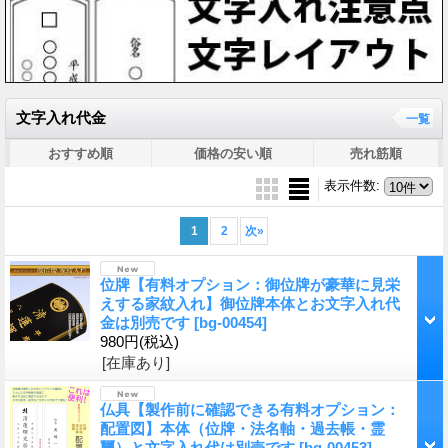
文字入れ代金
一覧
おすすめ順
価格の安い順
売れ筋順
表示件数
:
1
2
次
»
位牌【有料オプション：御位牌が豪華に見栄
えする家紋入れ】御位牌本体とお文字入れ代
金は別売です
[bg-00454]
980円
(税込)
[在庫あり]
仏具【製作前に確認できる有料オプション：
配置図】本体（位牌・法名軸・過去帳・霊
璽）と文字入れ代は別売です
[bg-00453]