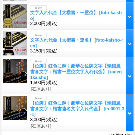
文字入れ代金【太楷書・一霊位】
[futo-kaish
o]
2,000円
(税込)
文字入れ代金【太楷書・連名】
[futo-kaisho-r
en]
3,150円
(税込)
【位牌】虹色に輝く豪華な位牌文字【螺鈿風
書き文字：楷書一霊位文字入れ代金】
[raden-
1kaisho]
1,500円
(税込)
[在庫あり]
【位牌】虹色に輝く豪華な位牌文字【螺鈿風
書き文字：楷書連名文字入れ代金】
[ih-0001-3
-1]
3,000円
(税込)
[在庫あり]