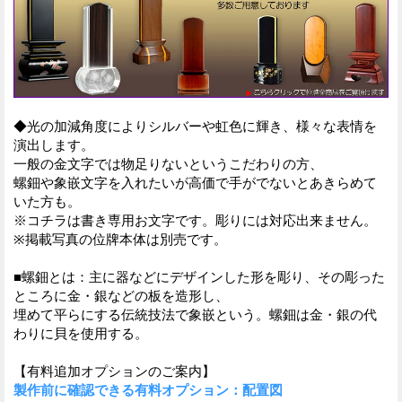
◆光の加減角度によりシルバーや虹色に輝き、様々な表情を
演出します。
一般の金文字では物足りないというこだわりの方、
螺鈿や象嵌文字を入れたいが高価で手がでないとあきらめて
いた方も。
※コチラは書き専用お文字です。彫りには対応出来ません。
※掲載写真の位牌本体は別売です。
■螺鈿とは：主に器などにデザインした形を彫り、その彫った
ところに金・銀などの板を造形し、
埋めて平らにする伝統技法で象嵌という。螺鈿は金・銀の代
わりに貝を使用する。
【有料追加オプションのご案内】
製作前に確認できる有料オプション：配置図