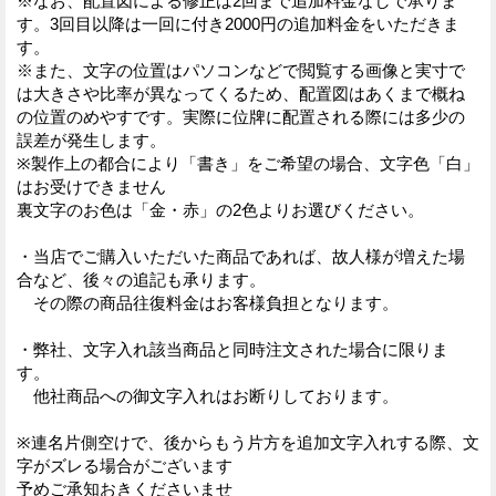
※なお、配置図による修正は2回まで追加料金なしで承りま
す。3回目以降は一回に付き2000円の追加料金をいただきま
す。
※また、文字の位置はパソコンなどで閲覧する画像と実寸で
は大きさや比率が異なってくるため、配置図はあくまで概ね
の位置のめやすです。実際に位牌に配置される際には多少の
誤差が発生します。
※製作上の都合により「書き」をご希望の場合、文字色「白」
はお受けできません
裏文字のお色は「金・赤」の2色よりお選びください。
・当店でご購入いただいた商品であれば、故人様が増えた場
合など、後々の追記も承ります。
その際の商品往復料金はお客様負担となります。
・弊社、文字入れ該当商品と同時注文された場合に限りま
す。
他社商品への御文字入れはお断りしております。
※連名片側空けで、後からもう片方を追加文字入れする際、文
字がズレる場合がございます
予めご承知おきくださいませ