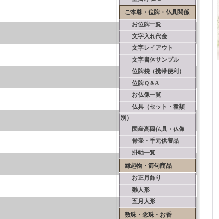
ご本尊・位牌・仏具関係
お位牌一覧
文字入れ代金
文字レイアウト
文字書体サンプル
位牌袋（携帯便利）
位牌Ｑ＆A
お仏像一覧
仏具（セット・種類
別）
国産高岡仏具・仏像
骨壷・手元供養品
掛軸一覧
縁起物・節句商品
お正月飾り
雛人形
五月人形
数珠・念珠・お香