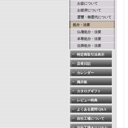
お盆について
お彼岸について
霊璽・御霊代について
処分・法要
仏壇処分・法要
本尊処分・法要
位牌処分・法要
特定商取引法表示
店長日記
カレンダー
掲示板
カタログギフト
レビュー特典
よくある質問 Q&A
自社工場について
自社工場オリジナル