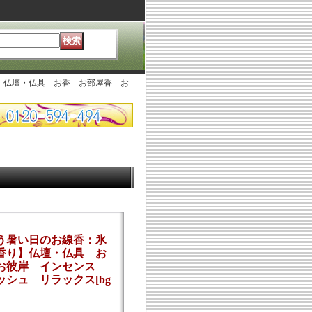
】仏壇・仏具 お香 お部屋香 お
う暑い日のお線香：氷
香り】仏壇・仏具 お
 お彼岸 インセンス
ッシュ リラックス
[
bg