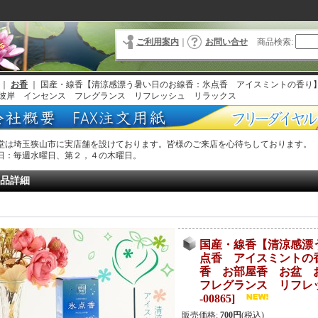
ご利用案内
｜
お問い合せ
商品検索
:
｜
お香
｜
国産・線香【清涼感漂う暑い日のお線香：氷点香 アイスミントの香り
彼岸 インセンス フレグランス リフレッシュ リラックス
堂は埼玉狭山市に実店舗を設けております。皆様のご来店を心待ちしております。
日：毎週水曜日、第２，４の木曜日。
品詳細
国産・線香【清涼感漂
点香 アイスミントの
香 お部屋香 お盆
フレグランス リフレ
-00865
]
販売価格
:
700円
(税込)