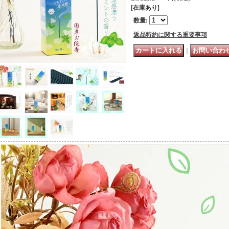
[在庫あり]
数量
:
返品特約に関する重要事項
｜