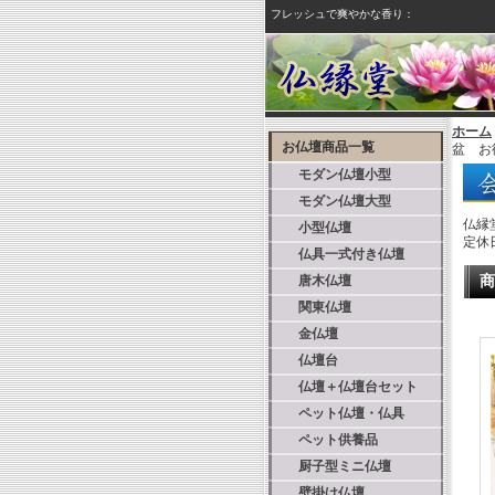
フレッシュで爽やかな香り：
ホーム
お仏壇商品一覧
盆 お
モダン仏壇小型
モダン仏壇大型
仏縁
小型仏壇
定休
仏具一式付き仏壇
唐木仏壇
商
関東仏壇
金仏壇
仏壇台
仏壇＋仏壇台セット
ペット仏壇・仏具
ペット供養品
厨子型ミニ仏壇
壁掛け仏壇