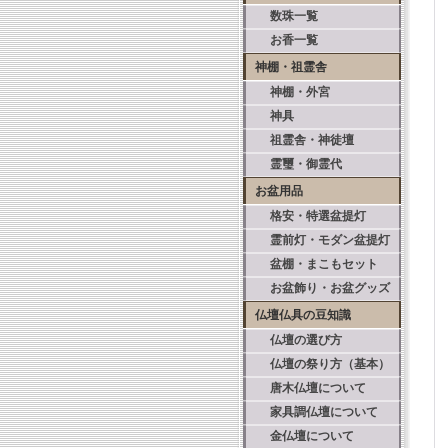
数珠一覧
お香一覧
神棚・祖霊舎
神棚・外宮
神具
祖霊舎・神徒壇
霊璽・御霊代
お盆用品
格安・特選盆提灯
霊前灯・モダン盆提灯
盆棚・まこもセット
お盆飾り・お盆グッズ
仏壇仏具の豆知識
仏壇の選び方
仏壇の祭り方（基本）
唐木仏壇について
家具調仏壇について
金仏壇について