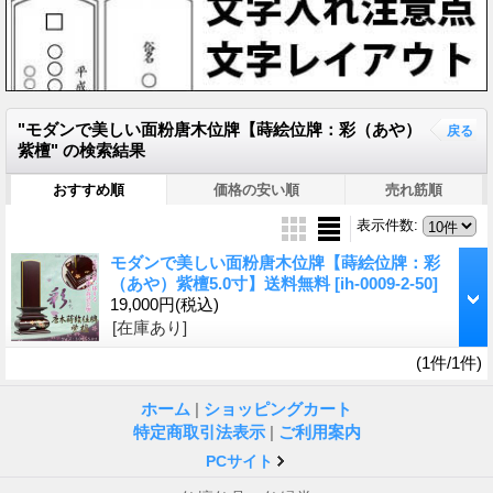
"モダンで美しい面粉唐木位牌【蒔絵位牌：彩（あや）
戻る
紫檀"
の
検索結果
おすすめ順
価格の安い順
売れ筋順
表示件数
:
モダンで美しい面粉唐木位牌【蒔絵位牌：彩
（あや）紫檀5.0寸】送料無料
[ih-0009-2-50]
19,000円
(税込)
[在庫あり]
(1件/1件)
ホーム
|
ショッピングカート
特定商取引法表示
|
ご利用案内
PCサイト