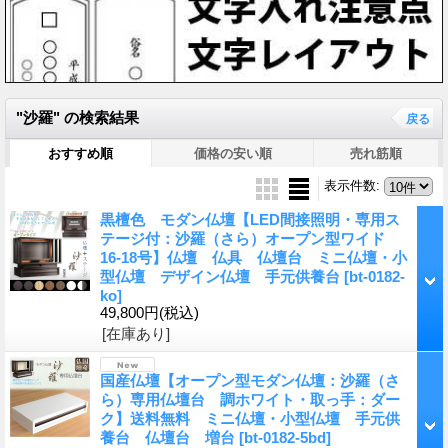
"沙羅"
の
検索結果
戻る
おすすめ順
価格の安い順
売れ筋順
表示件数
:
黒檀色 モダン仏壇【LED間接照明・専用ス
テージ付：沙羅（さら）オープン型ワイド
16-18号】仏壇 仏具 仏壇台 ミニ仏壇・小
型仏壇 デザイン仏壇 手元供養台
[bt-0182-
ko]
49,800円
(税込)
[在庫あり]
国産仏壇【オープン型モダン仏壇：沙羅（さ
ら）専用仏壇台 調ホワイト・取っ手：ダー
ク】送料無料 ミニ仏壇・小型仏壇 手元供
養台 仏壇台 増台
[bt-0182-5bd]