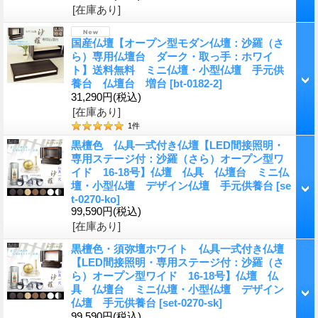
[在庫あり]
国産仏壇【オープン型モダン仏壇：沙羅（さ
ら）専用仏壇台 ダーク・取っ手：ホワイ
ト】送料無料 ミニ仏壇・小型仏壇 手元供
養台 仏壇台 増台
[bt-0182-2]
31,290円
(税込)
[在庫あり]
1
件
黒檀色 仏具一式付き仏壇【LED間接照明・
専用ステージ付：沙羅（さら）オープン型ワ
イド 16-18号】仏壇 仏具 仏壇台 ミニ仏
壇・小型仏壇 デザイン仏壇 手元供養台
[se
t-0270-ko]
99,590円
(税込)
[在庫あり]
黒檀色・須弥壇ホワイト 仏具一式付き仏壇
【LED間接照明・専用ステージ付：沙羅（さ
ら）オープン型ワイド 16-18号】仏壇 仏
具 仏壇台 ミニ仏壇・小型仏壇 デザイン
仏壇 手元供養台
[set-0270-sk]
99,590円
(税込)