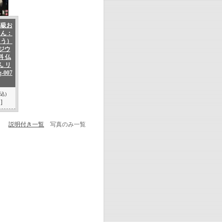
高級お
りん：
ょう）
ラジウ
料 仏
ん リ
g-007
込)
]
説明付き一覧
写真のみ一覧