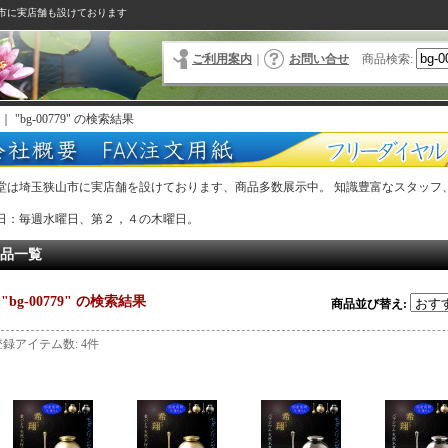
市に実店舗も設けております
ご利用案内
｜
お問い合せ
商品検索
:
｜
"bg-00779"
の
検索結果
堂は埼玉狭山市に実店舗を設けております、商品多数展示中。 知識豊富なスタッフ
。
日：毎週水曜日、第２，４の木曜日。
品一覧
"bg-00779"
の
検索結果
商品並び替え
:
登録アイテム数
:
4件