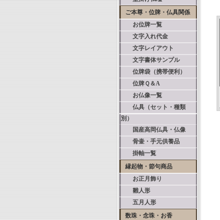
ご本尊・位牌・仏具関係
お位牌一覧
文字入れ代金
文字レイアウト
文字書体サンプル
位牌袋（携帯便利）
位牌Ｑ＆A
お仏像一覧
仏具（セット・種類
別）
国産高岡仏具・仏像
骨壷・手元供養品
掛軸一覧
縁起物・節句商品
お正月飾り
雛人形
五月人形
数珠・念珠・お香