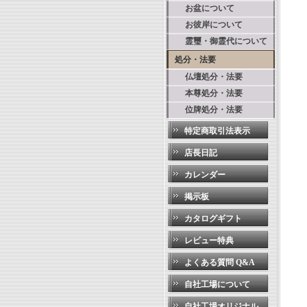
お盆について
お彼岸について
霊璽・御霊代について
処分・法要
仏壇処分・法要
本尊処分・法要
位牌処分・法要
特定商取引法表示
店長日記
カレンダー
掲示板
カタログギフト
レビュー特典
よくある質問 Q&A
自社工場について
自社工場オリジナル