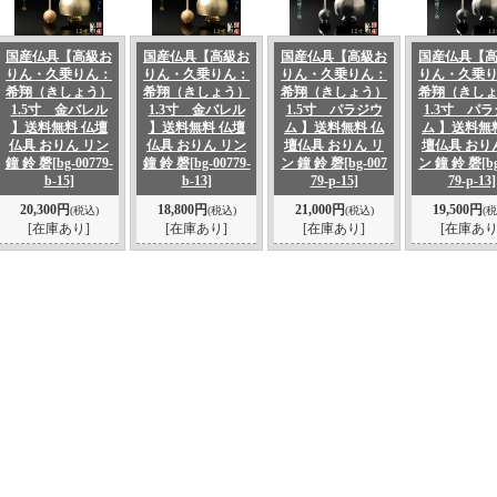
国産仏具【高級お
国産仏具【高級お
国産仏具【高級お
国産仏具【
りん・久乗りん：
りん・久乗りん：
りん・久乗りん：
りん・久乗
希翔（きしょう）
希翔（きしょう）
希翔（きしょう）
希翔（きし
1.5寸 金バレル
1.3寸 金バレル
1.5寸 パラジウ
1.3寸 パ
】送料無料 仏壇
】送料無料 仏壇
ム 】送料無料 仏
ム 】送料無
仏具 おりん リン
仏具 おりん リン
壇仏具 おりん リ
壇仏具 おり
鐘 鈴 磬
[bg-00779-
鐘 鈴 磬
[bg-00779-
ン 鐘 鈴 磬
[bg-007
ン 鐘 鈴 磬
[b
b-15]
b-13]
79-p-15]
79-p-13]
20,300円
18,800円
21,000円
19,500円
(税込)
(税込)
(税込)
(税
[在庫あり]
[在庫あり]
[在庫あり]
[在庫あり