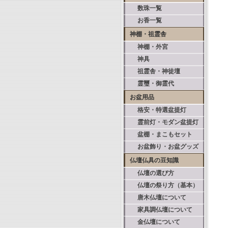
数珠一覧
お香一覧
神棚・祖霊舎
神棚・外宮
神具
祖霊舎・神徒壇
霊璽・御霊代
お盆用品
格安・特選盆提灯
霊前灯・モダン盆提灯
盆棚・まこもセット
お盆飾り・お盆グッズ
仏壇仏具の豆知識
仏壇の選び方
仏壇の祭り方（基本）
唐木仏壇について
家具調仏壇について
金仏壇について