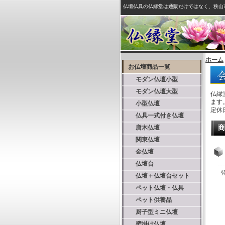
仏壇仏具の仏縁堂は通販だけではなく、狭山
ホーム
お仏壇商品一覧
モダン仏壇小型
モダン仏壇大型
仏縁
ます
小型仏壇
定休
仏具一式付き仏壇
唐木仏壇
商
関東仏壇
金仏壇
仏壇台
仏壇＋仏壇台セット
ペット仏壇・仏具
ペット供養品
厨子型ミニ仏壇
壁掛け仏壇