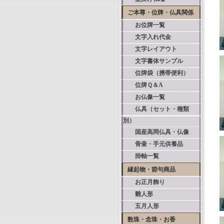
ご本尊・位牌・仏具関係
お位牌一覧
文字入れ代金
文字レイアウト
文字書体サンプル
位牌袋（携帯便利）
位牌Ｑ＆A
お仏像一覧
仏具（セット・種類
別）
国産高岡仏具・仏像
骨壷・手元供養品
掛軸一覧
縁起物・節句商品
お正月飾り
雛人形
五月人形
数珠・念珠・お香