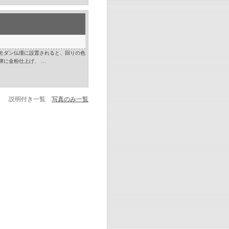
モダン仏壇に設置されると、回りの色
牌に金粉仕上げ、 …
説明付き一覧
写真のみ一覧