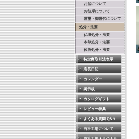
お盆について
お彼岸について
霊璽・御霊代について
処分・法要
仏壇処分・法要
本尊処分・法要
位牌処分・法要
特定商取引法表示
店長日記
カレンダー
掲示板
カタログギフト
レビュー特典
よくある質問 Q&A
自社工場について
自社工場オリジナル