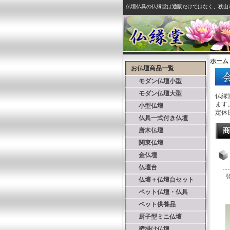
仏壇仏具の仏縁堂は通販だけではなく、狭山
ホーム
お仏壇商品一覧
モダン仏壇小型
モダン仏壇大型
仏縁
ます
小型仏壇
定休
仏具一式付き仏壇
唐木仏壇
商
関東仏壇
金仏壇
仏壇台
仏壇＋仏壇台セット
ペット仏壇・仏具
ペット供養品
厨子型ミニ仏壇
壁掛け仏壇