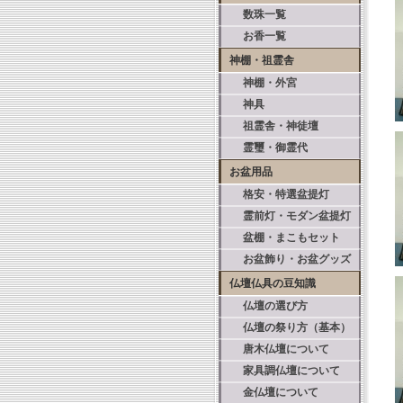
数珠一覧
お香一覧
神棚・祖霊舎
神棚・外宮
神具
祖霊舎・神徒壇
霊璽・御霊代
お盆用品
格安・特選盆提灯
霊前灯・モダン盆提灯
盆棚・まこもセット
お盆飾り・お盆グッズ
仏壇仏具の豆知識
仏壇の選び方
仏壇の祭り方（基本）
唐木仏壇について
家具調仏壇について
金仏壇について