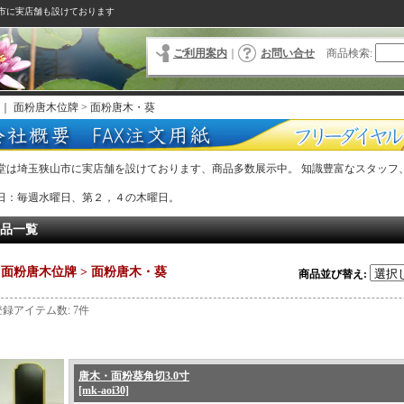
市に実店舗も設けております
ご利用案内
｜
お問い合せ
商品検索
:
｜
面粉唐木位牌 > 面粉唐木・葵
堂は埼玉狭山市に実店舗を設けております、商品多数展示中。 知識豊富なスタッフ
。
日：毎週水曜日、第２，４の木曜日。
品一覧
面粉唐木位牌 > 面粉唐木・葵
商品並び替え
:
登録アイテム数
:
7件
唐木・面粉葵角切3.0寸
[mk-aoi30]