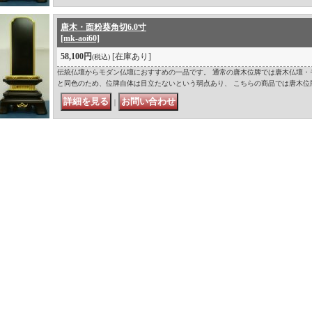
唐木・面粉葵角切6.0寸
[mk-aoi60]
58,100円
[在庫あり]
(税込)
伝統仏壇からモダン仏壇におすすめの一品です。 通常の唐木位牌では唐木仏壇・
と同色のため、位牌自体は目立たないという弱点あり、 こちらの商品では唐木位
｜