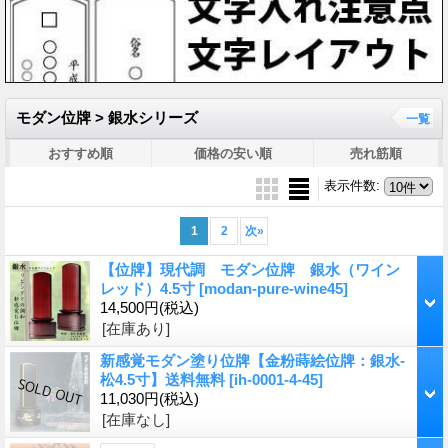
モダン位牌 > 銀水シリーズ
一覧
おすすめ順
価格の安い順
売れ筋順
表示件数
:
1
2
次
»
【位牌】現代調 モダン位牌 銀水（ワイン
レッド）4.5寸
[modan-pure-wine45]
14,500円
(税込)
[在庫あり]
新感覚モダン塗り位牌【金粉蒔絵位牌：銀水-
松4.5寸】送料無料
[ih-0001-4-45]
11,030円
(税込)
[在庫なし]