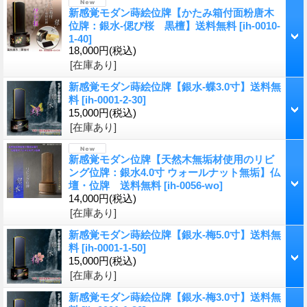
新感覚モダン蒔絵位牌【かたみ箱付面粉唐木
位牌：銀水-偲び桜 黒檀】送料無料
[ih-0010-
1-40]
18,000円
(税込)
[在庫あり]
新感覚モダン蒔絵位牌【銀水-蝶3.0寸】送料無
料
[ih-0001-2-30]
15,000円
(税込)
[在庫あり]
新感覚モダン位牌【天然木無垢材使用のリビ
ング位牌：銀水4.0寸 ウォールナット無垢】仏
壇・位牌 送料無料
[ih-0056-wo]
14,000円
(税込)
[在庫あり]
新感覚モダン蒔絵位牌【銀水-梅5.0寸】送料無
料
[ih-0001-1-50]
15,000円
(税込)
[在庫あり]
新感覚モダン蒔絵位牌【銀水-梅3.0寸】送料無