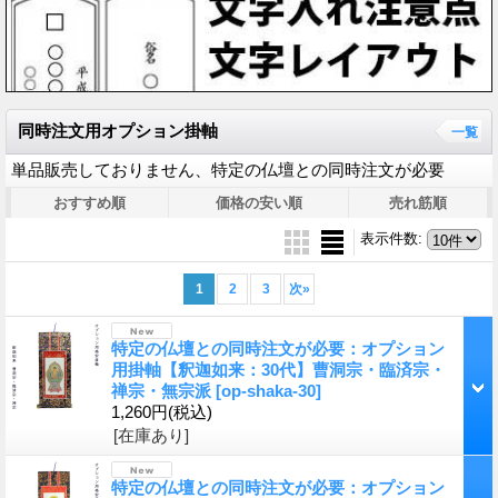
同時注文用オプション掛軸
一覧
単品販売しておりません、特定の仏壇との同時注文が必要
おすすめ順
価格の安い順
売れ筋順
表示件数
:
1
2
3
次
»
特定の仏壇との同時注文が必要：オプション
用掛軸【釈迦如来：30代】曹洞宗・臨済宗・
禅宗・無宗派
[op-shaka-30]
1,260円
(税込)
[在庫あり]
特定の仏壇との同時注文が必要：オプション