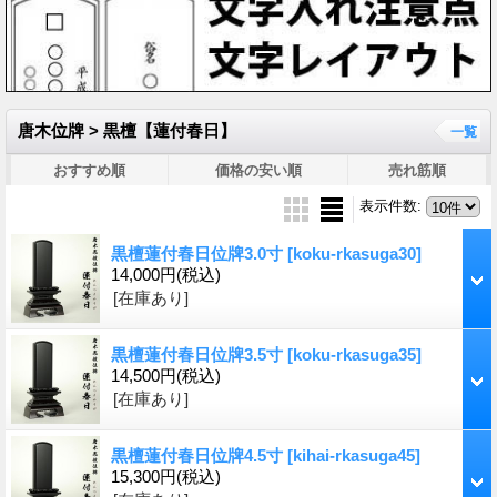
唐木位牌 > 黒檀【蓮付春日】
一覧
おすすめ順
価格の安い順
売れ筋順
表示件数
:
黒檀蓮付春日位牌3.0寸
[koku-rkasuga30]
14,000円
(税込)
[在庫あり]
黒檀蓮付春日位牌3.5寸
[koku-rkasuga35]
14,500円
(税込)
[在庫あり]
黒檀蓮付春日位牌4.5寸
[kihai-rkasuga45]
15,300円
(税込)