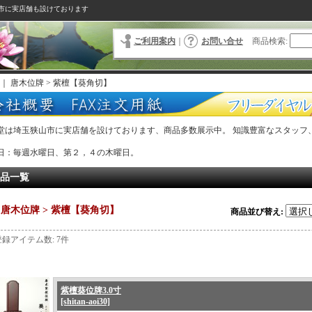
市に実店舗も設けております
ご利用案内
｜
お問い合せ
商品検索
:
｜
唐木位牌 > 紫檀【葵角切】
堂は埼玉狭山市に実店舗を設けております、商品多数展示中。 知識豊富なスタッフ
。
日：毎週水曜日、第２，４の木曜日。
品一覧
唐木位牌 > 紫檀【葵角切】
商品並び替え
:
登録アイテム数
:
7件
紫檀葵位牌3.0寸
[shitan-aoi30]