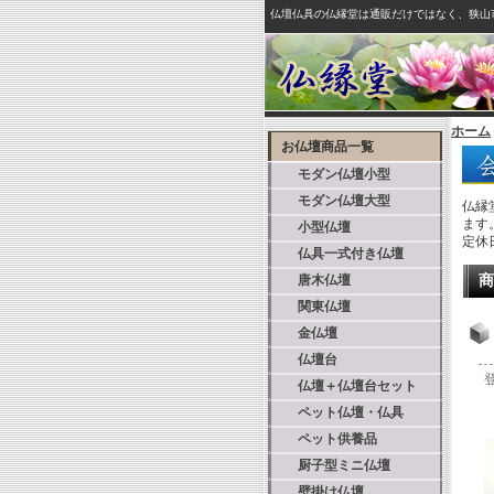
仏壇仏具の仏縁堂は通販だけではなく、狭山
ホーム
お仏壇商品一覧
モダン仏壇小型
モダン仏壇大型
仏縁
ます
小型仏壇
定休
仏具一式付き仏壇
唐木仏壇
商
関東仏壇
金仏壇
仏壇台
仏壇＋仏壇台セット
ペット仏壇・仏具
ペット供養品
厨子型ミニ仏壇
壁掛け仏壇