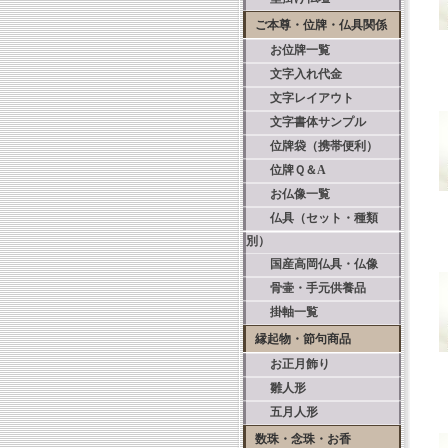
ご本尊・位牌・仏具関係
お位牌一覧
文字入れ代金
文字レイアウト
文字書体サンプル
位牌袋（携帯便利）
位牌Ｑ＆A
お仏像一覧
仏具（セット・種類
別）
国産高岡仏具・仏像
骨壷・手元供養品
掛軸一覧
縁起物・節句商品
お正月飾り
雛人形
五月人形
数珠・念珠・お香