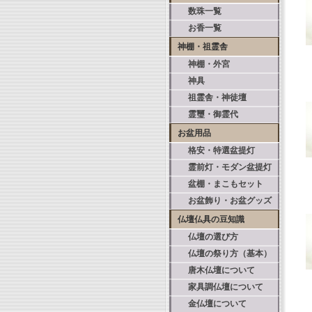
数珠一覧
お香一覧
神棚・祖霊舎
神棚・外宮
神具
祖霊舎・神徒壇
霊璽・御霊代
お盆用品
格安・特選盆提灯
霊前灯・モダン盆提灯
盆棚・まこもセット
お盆飾り・お盆グッズ
仏壇仏具の豆知識
仏壇の選び方
仏壇の祭り方（基本）
唐木仏壇について
家具調仏壇について
金仏壇について