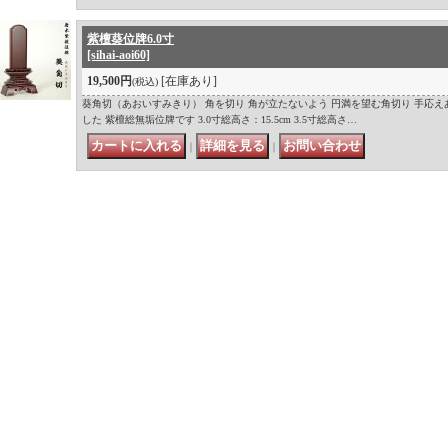
紫檀葵位牌6.0寸
[sihai-aoi60]
19,500円
[在庫あり]
(税込)
葵角切（あおいすみきり） 角を切り 角が立たないよう 円満を望む角切り 手応え
した 紫檀総無垢位牌です 3.0寸総高さ：15.5cm 3.5寸総高さ…
｜
｜