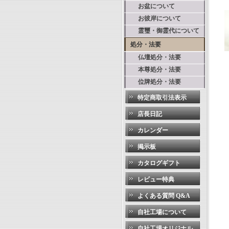
お盆について
お彼岸について
霊璽・御霊代について
処分・法要
仏壇処分・法要
本尊処分・法要
位牌処分・法要
特定商取引法表示
店長日記
カレンダー
掲示板
カタログギフト
レビュー特典
よくある質問 Q&A
自社工場について
自社工場オリジナル