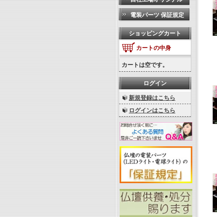
電装パーツ 保証規定
ショッピングカート
カートの中身
カートは空です。
ログイン
新規登録はこちら
ログインはこちら