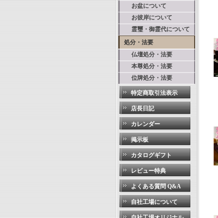
お盆について
お彼岸について
霊璽・御霊代について
処分・法要
仏壇処分・法要
本尊処分・法要
位牌処分・法要
特定商取引法表示
店長日記
カレンダー
掲示板
カタログギフト
レビュー特典
よくある質問 Q&A
自社工場について
自社工場オリジナル