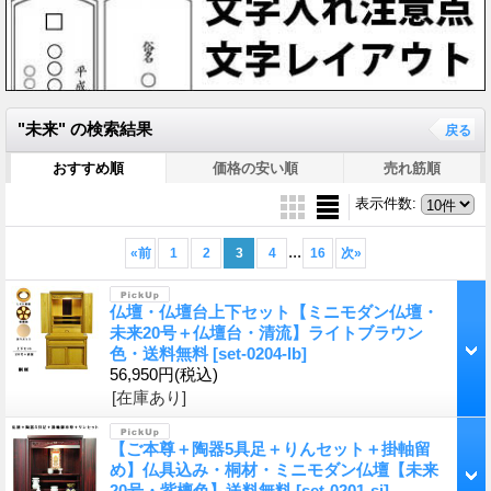
"未来"
の
検索結果
戻る
おすすめ順
価格の安い順
売れ筋順
表示件数
:
...
«
前
1
2
3
4
16
次
»
仏壇・仏壇台上下セット【ミニモダン仏壇・
未来20号＋仏壇台・清流】ライトブラウン
色・送料無料
[set-0204-lb]
56,950円
(税込)
[在庫あり]
【ご本尊＋陶器5具足＋りんセット＋掛軸留
め】仏具込み・桐材・ミニモダン仏壇【未来
20号・紫檀色】送料無料
[set-0201-si]