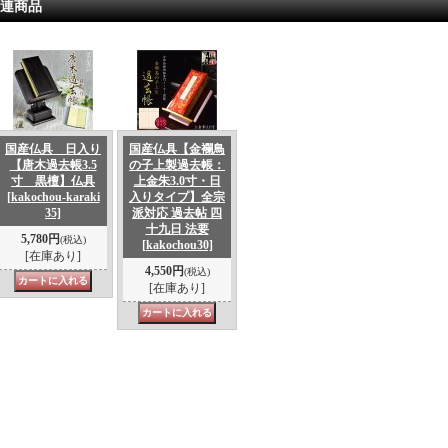
連商品
国産仏具 日入り
国産仏具【金襴鳥
【唐木過去帳3.5
の子上製過去帳：
寸 黒檀】仏具
上金朱3.0寸・日
[kakochou-karaki
入りタイプ】全宗
35]
派対応 過去帖 四
十九日 法要
5,780円
(税込)
[kakochou30]
[在庫あり]
4,550円
(税込)
[在庫あり]