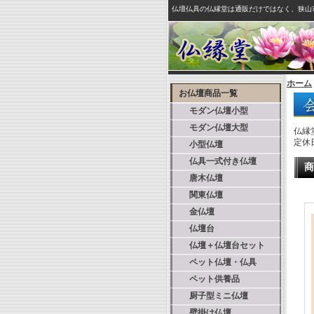
仏壇仏具の仏縁堂は通販だけではなく、狭山
ホーム
お仏壇商品一覧
モダン仏壇小型
モダン仏壇大型
仏縁
定休
小型仏壇
仏具一式付き仏壇
商
唐木仏壇
関東仏壇
金仏壇
仏壇台
仏壇＋仏壇台セット
ペット仏壇・仏具
ペット供養品
厨子型ミニ仏壇
壁掛け仏壇