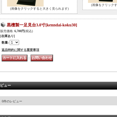
(画像をクリック
(画像をクリックすると大きく見られます)
黒檀製一足見台3.0寸
[
kenndai-koku30
]
販売価格
:
6,700円
(税込)
[在庫あり]
数量
:
返品特約に関する重要事項
｜
ビュー
0
件のレビュー