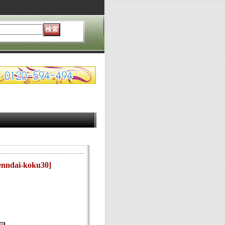
enndai-koku30
]