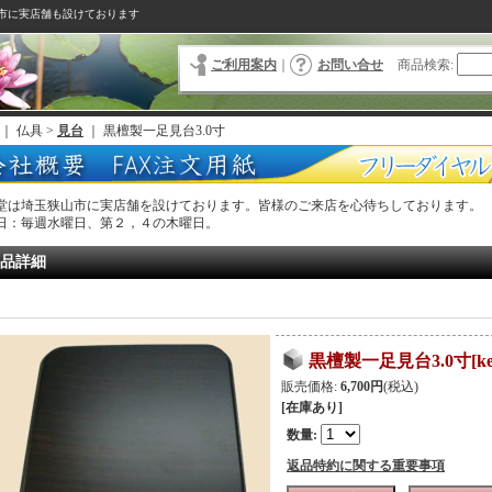
市に実店舗も設けております
ご利用案内
｜
お問い合せ
商品検索
:
｜ 仏具 >
見台
｜
黒檀製一足見台3.0寸
堂は埼玉狭山市に実店舗を設けております。皆様のご来店を心待ちしております。
日：毎週水曜日、第２，４の木曜日。
品詳細
黒檀製一足見台3.0寸
[
k
販売価格
:
6,700円
(税込)
[在庫あり]
数量
:
返品特約に関する重要事項