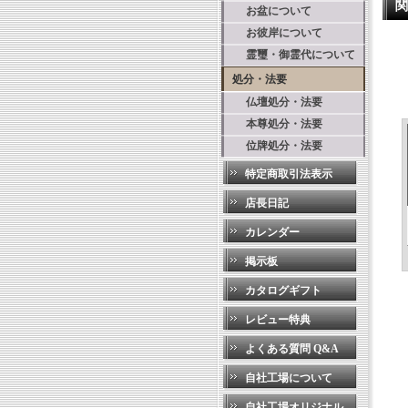
関
お盆について
お彼岸について
霊璽・御霊代について
処分・法要
仏壇処分・法要
本尊処分・法要
位牌処分・法要
特定商取引法表示
店長日記
カレンダー
掲示板
カタログギフト
レビュー特典
よくある質問 Q&A
自社工場について
自社工場オリジナル