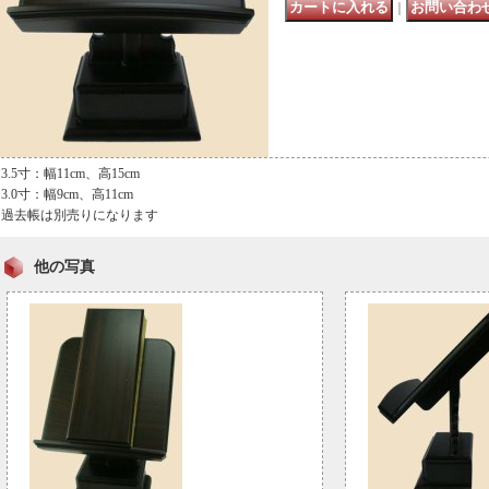
｜
3.5寸：幅11cm、高15cm
3.0寸：幅9cm、高11cm
過去帳は別売りになります
他の写真