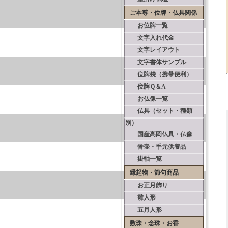
ご本尊・位牌・仏具関係
お位牌一覧
文字入れ代金
文字レイアウト
文字書体サンプル
位牌袋（携帯便利）
位牌Ｑ＆A
お仏像一覧
仏具（セット・種類
別）
国産高岡仏具・仏像
骨壷・手元供養品
掛軸一覧
縁起物・節句商品
お正月飾り
雛人形
五月人形
数珠・念珠・お香