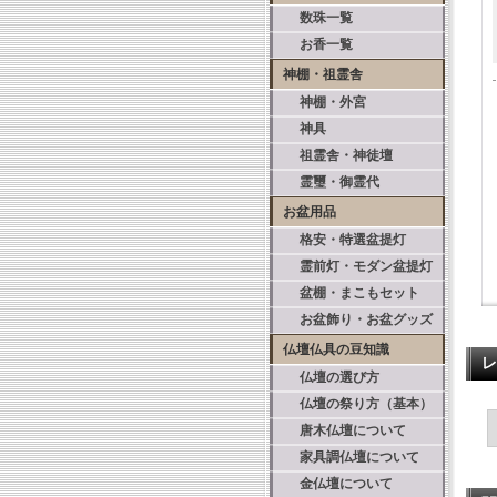
数珠一覧
お香一覧
神棚・祖霊舎
神棚・外宮
神具
祖霊舎・神徒壇
霊璽・御霊代
お盆用品
格安・特選盆提灯
霊前灯・モダン盆提灯
盆棚・まこもセット
お盆飾り・お盆グッズ
仏壇仏具の豆知識
レ
仏壇の選び方
仏壇の祭り方（基本）
唐木仏壇について
家具調仏壇について
金仏壇について