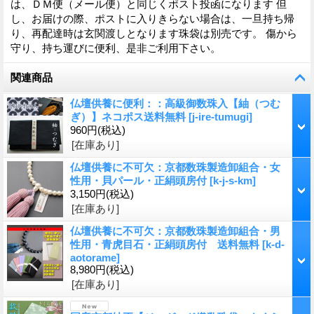
は、ＤＭ便（メール便）と同じくポスト投函になります 但
し、お届けの際、ポストに入りきらない場合は、一旦持ち帰
り、再配達時は玄関渡しとなります珠袋は別売です。 傷から
守り、持ち運びに便利、是非ご利用下さい。
関連商品
仏壇供養に便利：：高級御数珠入【紬（つむ
ぎ）】ネコポス送料無料
[
j-ire-tumugi
]
960円
(税込)
[在庫あり]
仏壇供養に不可欠：京都数珠製造卸組合・女
性用・貝パール・正絹頭房付
[
k-j-s-km
]
3,150円
(税込)
[在庫あり]
仏壇供養に不可欠：京都数珠製造卸組合・男
性用・青虎目石・正絹頭房付 送料無料
[
k-d-
aotorame
]
8,980円
(税込)
[在庫あり]