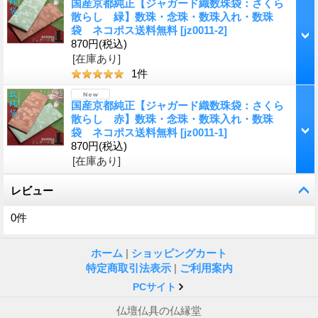
国産京都純正【ジャガード織数珠袋：さくら
散らし 緑】数珠・念珠・数珠入れ・数珠
袋 ネコポス送料無料
[
jz0011-2
]
870円
(税込)
[在庫あり]
1
件
国産京都純正【ジャガード織数珠袋：さくら
散らし 赤】数珠・念珠・数珠入れ・数珠
袋 ネコポス送料無料
[
jz0011-1
]
870円
(税込)
[在庫あり]
レビュー
0
件
ホーム
|
ショッピングカート
特定商取引法表示
|
ご利用案内
PCサイト
仏壇仏具の仏縁堂