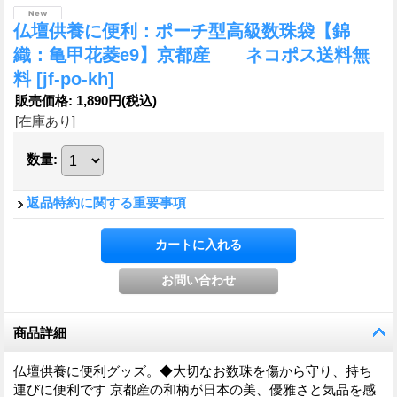
仏壇供養に便利：ポーチ型高級数珠袋【錦
織：亀甲花菱e9】京都産 ネコポス送料無
料
[jf-po-kh]
販売価格
:
1,890円
(税込)
[在庫あり]
数量
:
返品特約に関する重要事項
商品詳細
仏壇供養に便利グッズ。◆大切なお数珠を傷から守り、持ち
運びに便利です 京都産の和柄が日本の美、優雅さと気品を感