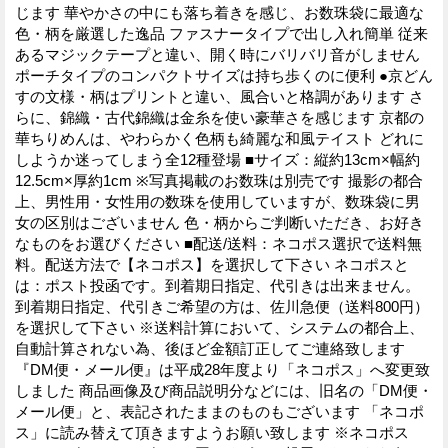
じます 華やかさの中にも落ち着きを感じ、お数珠袋に最適な
色・柄を厳選した逸品 ファスナータイプで出し入れ簡単 従来
あるマジックテープと違い、開く時にバリバリ音がしません
ポーチタイプのコンパクトサイズは持ち歩くのに便利 ●京どん
すの文様・柄はプリントと違い、風合いと格調があります さ
らに、錦織・古代錦織は金糸を使い豪華さを感じます 京都の
華ちりめんは、やわらかく色柄も綺麗な和風テイスト どれに
しようか迷ってしまう全12種登場 ■サイズ：縦約13cm×幅約
12.5cm×厚約1cm ※写真掲載のお数珠は別売です 撮影の都合
上、男性用・女性用の数珠を使用していますが、数珠袋に男
女の区別はございません 色・柄からご判断いただき、お好き
なものをお選びください ■配送/送料：ネコポス選択で送料無
料。配送方法で【ネコポス】を選択して下さい ネコポスと
は：ポスト投函です。到着期日指定、代引きは出来ません。
到着期日指定、代引きご希望の方は、佐川急便（送料800円）
を選択して下さい ※送料計算において、システムの都合上、
自動計算されない為、後ほど金額訂正してご連絡致します
『DM便・メール便』は平成28年度より「ネコポス」へ変更致
しました 商品画像及び商品説明分などには、旧名の「DM便・
メール便」と、表記されたままのものもございます 「ネコポ
ス」に読み替えて頂きますようお願い致します ※ネコポス