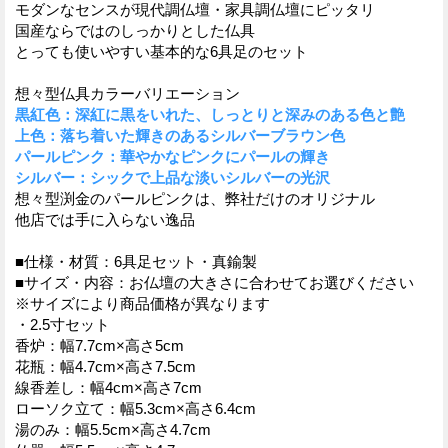
モダンなセンスが現代調仏壇・家具調仏壇にピッタリ
国産ならではのしっかりとした仏具
とっても使いやすい基本的な6具足のセット
想々型仏具カラーバリエーション
黒紅色：深紅に黒をいれた、しっとりと深みのある色と艶
上色：落ち着いた輝きのあるシルバーブラウン色
パールピンク：華やかなピンクにパールの輝き
シルバー：シックで上品な淡いシルバーの光沢
想々型渕金のパールピンクは、弊社だけのオリジナル
他店では手に入らない逸品
■仕様・材質：6具足セット・真鍮製
■サイズ・内容：お仏壇の大きさに合わせてお選びください
※サイズにより商品価格が異なります
・2.5寸セット
香炉：幅7.7cm×高さ5cm
花瓶：幅4.7cm×高さ7.5cm
線香差し：幅4cm×高さ7cm
ローソク立て：幅5.3cm×高さ6.4cm
湯のみ：幅5.5cm×高さ4.7cm