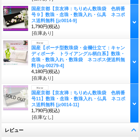
国産京都【京友禅：ちりめん数珠袋 色柄番
号９】数珠・念珠・数珠入れ・仏具 ネコポ
ス送料無料
[
jz0014-9
]
1,790円
(税込)
[在庫あり]
国産【ポーチ型数珠袋・金襴仕立て：キャン
ディポーチ トライアングル柄白系】数珠・
念珠・数珠入れ・数珠袋 ネコポス便送料無
料
[
bg-00279-4
]
4,180円
(税込)
[在庫あり]
国産京都【京友禅：ちりめん数珠袋 色柄番
号11】数珠・念珠・数珠入れ・仏具 ネコポ
ス送料無料
[
jz0014-11
]
1,790円
(税込)
[在庫なし]
レビュー