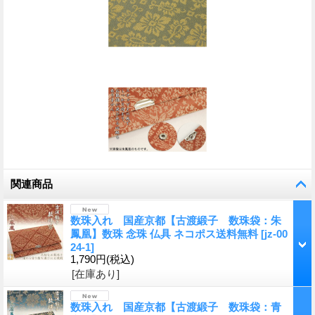
関連商品
数珠入れ 国産京都【古渡緞子 数珠袋：朱
鳳凰】数珠 念珠 仏具 ネコポス送料無料
[
jz-00
24-1
]
1,790円
(税込)
[在庫あり]
数珠入れ 国産京都【古渡緞子 数珠袋：青