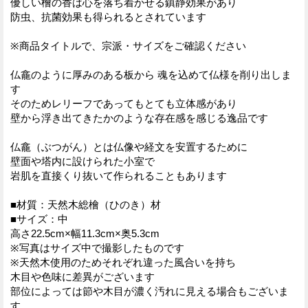
優しい檜の香は心を落ち着かせる鎮静効果があり
防虫、抗菌効果も得られるとされています
※商品タイトルで、宗派・サイズをご確認ください
仏龕のように厚みのある板から 魂を込めて仏様を削り出しま
す
そのためレリーフであってもとても立体感があり
壁から浮き出てきたかのような存在感を感じる逸品です
仏龕（ぶつがん）とは仏像や経文を安置するために
壁面や塔内に設けられた小室で
岩肌を直接くり抜いて作られることもあります
■材質：天然木総檜（ひのき）材
■サイズ：中
高さ22.5cm×幅11.3cm×奥5.3cm
※写真はサイズ中で撮影したものです
※天然木使用のためそれぞれ違った風合いを持ち
木目や色味に差異がございます
部位によっては節や木目が濃く汚れに見える場合もございま
す