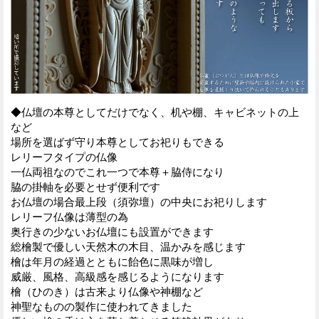
◆仏壇の本尊としてだけでなく、机や棚、キャビネットの上
など
場所を選ばず守り本尊としてお祀りもできる
レリーフタイプの仏像
一仏両祖なのでこれ一つで本尊＋脇侍になり
脇の掛軸を必要とせず便利です
お仏壇の場合最上段（須弥壇）の中央にお祀りします
レリーフ仏像は薄型の為
奥行きの少ないお仏壇にも設置ができます
総檜製で優しい天然木の木目、温かみを感じます
檜は年月の経過とともに飴色に黒味が増し
威厳、風格、高級感を感じるようになります
檜（ひのき）は古来より仏像や神棚など
神聖なものの製作に使われてきました