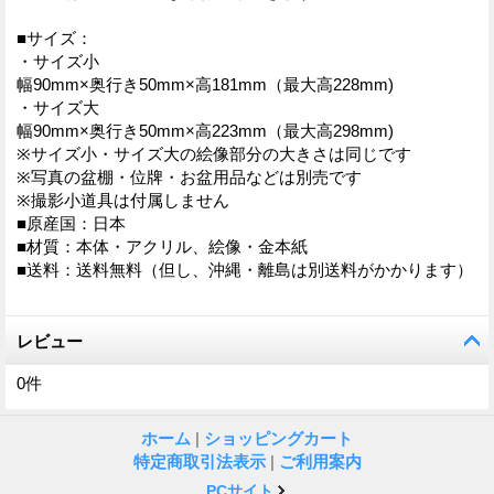
■サイズ：
・サイズ小
幅90mm×奥行き50mm×高181mm（最大高228mm)
・サイズ大
幅90mm×奥行き50mm×高223mm（最大高298mm)
※サイズ小・サイズ大の絵像部分の大きさは同じです
※写真の盆棚・位牌・お盆用品などは別売です
※撮影小道具は付属しません
■原産国：日本
■材質：本体・アクリル、絵像・金本紙
■送料：送料無料（但し、沖縄・離島は別送料がかかります）
レビュー
0
件
ホーム
|
ショッピングカート
特定商取引法表示
|
ご利用案内
PCサイト