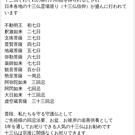
日本各地の十三仏霊場巡り（十三仏信仰）が盛んに行われて
います
不動明王 初七日
釈迦如来 二七日
文殊菩薩 三七日
普賢菩薩 四七日
地蔵菩薩 五七日
弥勒菩薩 六七日
薬師如来 七七日
観音菩薩 百か日
勢至菩薩 一周忌
阿弥陀如来 三回忌
阿閃如来 七回忌
大日如来 十三回忌
虚空蔵菩薩 三十三回忌
普段、私たちを守る守護仏として
ご先祖様の回忌法要、お盆、お彼岸の追善供養として
1年を通してお祀りできる人気の十三仏はお勧めです
十三仏は宗派に関係なくお祀りできます