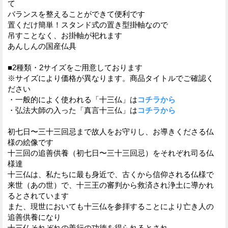
て
バランスを整えることができて便利です
置くだけ簡単！スタンド式の置き型掛軸なので
吊すことなく、お掛軸が祀れます
あんしんの国産仏具
■2種類・2サイズをご用意しております
※サイズにより価格が異なります。商品タイトルでご確認く
ださい
・一般的によく使われる「十三仏」は
コチラから
・弘法大師の入った「真言十三仏」は
コチラから
初七日〜三十三回忌まで故人をお守りし、お導きくださる仏
様の絵像です
十三回の追善供養（初七日〜三十三回忌）をそれぞれ司る仏
様達
十三仏は、私たちに最も身近で、古くから信仰される仏様で
来世（あの世）で、十三王の審判から救済され浄土に導かれ
るとされています
また、現世においても十三仏を参拝することにより亡き人の
追善供養になり
十三仏それぞれの善行の功徳を得られるとされ