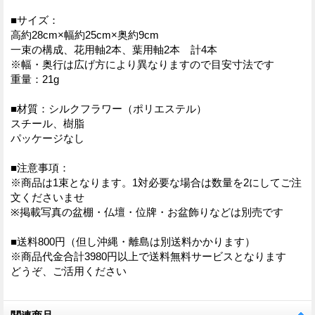
■サイズ：
高約28cm×幅約25cm×奥約9cm
一束の構成、花用軸2本、葉用軸2本 計4本
※幅・奥行は広げ方により異なりますので目安寸法です
重量：21g
■材質：シルクフラワー（ポリエステル）
スチール、樹脂
パッケージなし
■注意事項：
※商品は1束となります。1対必要な場合は数量を2にしてご注
文くださいませ
※掲載写真の盆棚・仏壇・位牌・お盆飾りなどは別売です
■送料800円（但し沖縄・離島は別送料かかります）
※商品代金合計3980円以上で送料無料サービスとなります
どうぞ、ご活用ください