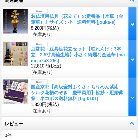
関連商品
お仏壇用仏具（花立て）の定番品【常華（金
蓮華）】サイズ：小 送料無料
[
jouka-s
]
8,200円
(税込)
[在庫あり]
豆常花＋豆具足花立セット【咲れんげ：3本
立 2.5寸真鍮生地】小さく綺麗な金蓮華
[
ma
mejoka3-25s
]
12,810円
(税込)
[在庫あり]
国産京都【高級金封ふくさ：ちりめん紫紺
シルク花柄のぞき 慶弔両用】袱紗・冠婚葬
祭 ネコポス送料無料
[
bg-0101
]
1,890円
(税込)
[在庫あり]
レビュー
0
件