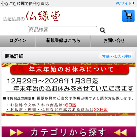
心なごむ綺麗で便利な造花
PCサイト
ログイン
新規登録はこちら
お問い合せ
商品詳細
常華・仏花・瓔珞