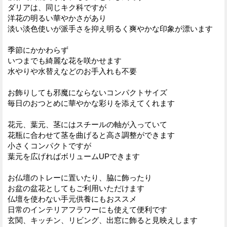
ダリアは、同じキク科ですが
洋花の明るい華やかさがあり
淡い淡色使いが派手さを抑え明るく爽やかな印象が漂います
季節にかかわらず
いつまでも綺麗な花を咲かせます
水やりや水替えなどのお手入れも不要
お飾りしても邪魔にならないコンパクトサイズ
毎日のおつとめに華やかな彩りを添えてくれます
花元、葉元、茎にはスチールの軸が入っていて
花瓶に合わせて茎を曲げると高さ調整ができます
小さくコンパクトですが
葉元を広げればボリュームUPできます
お仏壇のトレーに置いたり、脇に飾ったり
お盆の盆花としてもご利用いただけます
仏壇を使わない手元供養にもおススメ
日常のインテリアフラワーにも使えて便利です
玄関、キッチン、リビング、出窓に飾ると見映えします