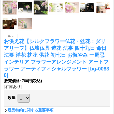
お供え花【シルクフラワー仏花・盆花：ダリ
アリーフ】仏壇仏具 造花 法事 四十九日 命日
法要 洋花 枕花 供花 初七日 お悔やみ 一周忌
インテリア フラワーアレンジメント アートフ
ラワー アーティフィシャルフラワー
[bg-0083
8]
販売価格
:
780円
(税込)
[在庫あり]
数量
:
返品特約に関する重要事項