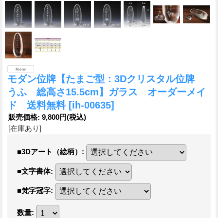
モダン位牌【たまご型：3Dクリスタル位牌
うふ 総高さ15.5cm】ガラス オーダーメイ
ド 送料無料
[ih-00635]
販売価格
:
9,800円
(税込)
[在庫あり]
■3Dアート（絵柄）
:
■文字書体
:
■梵字冠字
:
数量
: