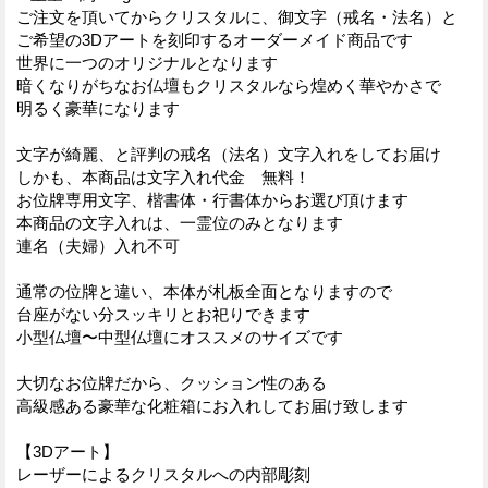
ご注文を頂いてからクリスタルに、御文字（戒名・法名）と
ご希望の3Dアートを刻印するオーダーメイド商品です
世界に一つのオリジナルとなります
暗くなりがちなお仏壇もクリスタルなら煌めく華やかさで
明るく豪華になります
文字が綺麗、と評判の戒名（法名）文字入れをしてお届け
しかも、本商品は文字入れ代金 無料！
お位牌専用文字、楷書体・行書体からお選び頂けます
本商品の文字入れは、一霊位のみとなります
連名（夫婦）入れ不可
通常の位牌と違い、本体が札板全面となりますので
台座がない分スッキリとお祀りできます
小型仏壇〜中型仏壇にオススメのサイズです
大切なお位牌だから、クッション性のある
高級感ある豪華な化粧箱にお入れしてお届け致します
【3Dアート】
レーザーによるクリスタルへの内部彫刻