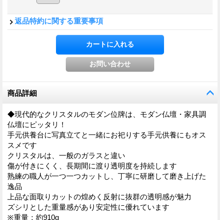
返品特約に関する重要事項
商品詳細
◆現代的なクリスタルのモダン位牌は、モダン仏壇・家具調
仏壇にピッタリ！
手元供養台に写真立てと一緒にお祀りする手元供養にもオス
スメです
クリスタルは、一般のガラスと違い
傷が付きにくく、長期間に渡り透明度を持続します
熟練の職人が一つ一つカットし、丁寧に研磨して磨き上げた
逸品
上品な面取りカットの煌めく反射に抜群の透明感が魅力
ズシリとした重量感があり安定性に優れています
※重量：約910g