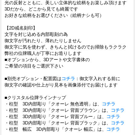
光の反射とともに、美しい立体的な絵柄をお楽しみ頂けます
3Dだから、どこから見ても綺麗です
お好きな絵柄をお選びください（絵柄ナシも可）
【2D戒名刻印】
文字を封じ込める内部彫刻の為
御文字が汚れたり、薄れたりしません
御文字に気を使わず、きちんと拭けるのでお掃除もラクラク
弊社の位牌職人が丁寧にお造りします
■オプションから、3Dアートや文字書体の
ご希望の項目をご選択下さい
■別売オプション・配置図は
コチラ
：御文字入れする前に
御文字の確認や仕上がり見本を画像添付でお届けします
■クリスタル位牌ラインナップ
・柱型 3D内部彫り「クオーレ 無色透明」は、
コチラ
・柱型 3D内部彫り「クオーレ 背面ブラウン」は、
コチラ
・柱型 3D内部彫り「クオーレ 背面ブルー」は、
コチラ
・柱型 3D内部彫り「クオーレ 背面ブラック」は、
コチラ
・柱型 幅広 3D内部彫り「クオーレ 幅広」は、
コチラ