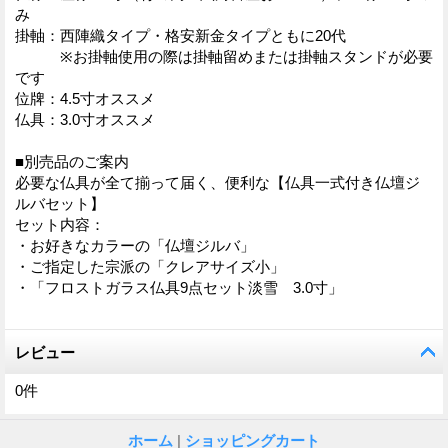
み
掛軸：西陣織タイプ・格安新金タイプともに20代
※お掛軸使用の際は掛軸留めまたは掛軸スタンドが必要
です
位牌：4.5寸オススメ
仏具：3.0寸オススメ
■別売品のご案内
必要な仏具が全て揃って届く、便利な【仏具一式付き仏壇ジ
ルバセット】
セット内容：
・お好きなカラーの「仏壇ジルバ」
・ご指定した宗派の「クレアサイズ小」
・「フロストガラス仏具9点セット淡雪 3.0寸」
レビュー
0
件
ホーム
|
ショッピングカート