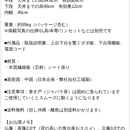
中段 天井までの高34.6cm 有効奥8cm
下段 天井までの高40cm 有効奥12cm
内幅 40cm
重量：約55kg（パッケージ含む）
※掲載写真の位牌/仏具/本尊/リンセットなどは別売です
■付属品：取扱説明書、上台下台を繋ぐダボ板、下台用棚板、
電源コード
■材質：
・木質繊維板（芯材）シート張り
■原産国：中国（日本企画・弊社自社工場製）
■注意事項：巻き戸（ジャバラ扉）は固めに造られています
ご使用していくとスムーズに動くようになります
■送料無料（但し沖縄・離島は別送料かかります）
【お仏壇メモ】
仏像：座像2.0寸（背の高い六角台座おススメ）、立像3.0寸の