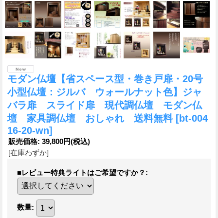
モダン仏壇【省スペース型・巻き戸扉・20号
小型仏壇：ジルバ ウォールナット色】ジャ
バラ扉 スライド扉 現代調仏壇 モダン仏
壇 家具調仏壇 おしゃれ 送料無料
[bt-004
16-20-wn]
販売価格
:
39,800円
(税込)
[在庫わずか]
■レビュー特典ライトはご希望ですか？
:
数量
: