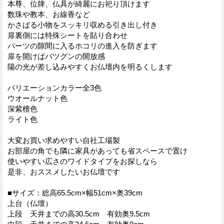
本尊、位牌、仏具が綺麗にお祀り頂けます
数珠や教本、お線香など
かさばる小物をスッキリ収める引き出し付き
扉裏側には特殊シートを貼り合わせ
パーツの隙間に入るホコリの進入を防ぎます
扉を開けばバツグンの開放感
陽の光が差し込みやすくお仏壇内を明るくします
バリエーションカラー全3色
ウオールナット色
深紫檀色
ライト色
大変お買い求めやすい自社工場製
お部屋の角でも隣に家具があっても省スペースで置け
使いやすい広さのワイドタイプをお探しなら
是非、おススメしたいお仏壇です
■サイズ：総高65.5cm×幅51cm×奥39cm
上台（仏壇）
上段 天井までの高30.5cm 有効奥9.5cm