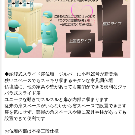
◆蛇腹式スライド扉仏壇「ジルバ」に小型20号が新登場
狭いスペースでもスッキリ収まるモダンな家具調仏壇
仏壇脇に、他の家具や壁があっても開閉ができる便利なジャ
バラ式スライド扉
ユニークな動きでスルスルと扉が内部に収まります
従来の扉スペースがいらないから省スペースで設置できます
扉を気にせず、部屋の角スペースや脇に家具や柱があっても
設置できて便利です
お仏壇内部は本格三段仕様