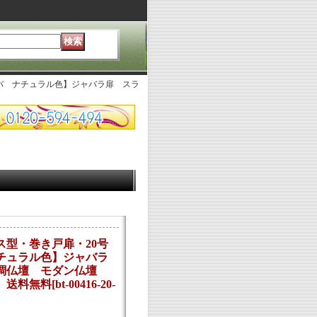
バ ナチュラル色】ジャバラ扉 スラ
ス型・巻き戸扉・20号
チュラル色】ジャバラ
代調仏壇 モダン仏壇
 送料無料
[
bt-00416-20-