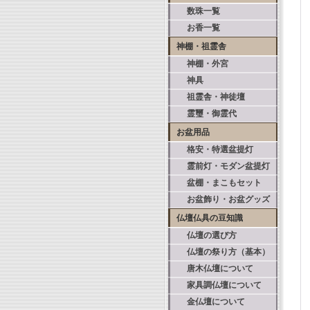
数珠一覧
お香一覧
神棚・祖霊舎
神棚・外宮
神具
祖霊舎・神徒壇
霊璽・御霊代
お盆用品
格安・特選盆提灯
霊前灯・モダン盆提灯
盆棚・まこもセット
お盆飾り・お盆グッズ
仏壇仏具の豆知識
仏壇の選び方
仏壇の祭り方（基本）
唐木仏壇について
家具調仏壇について
金仏壇について