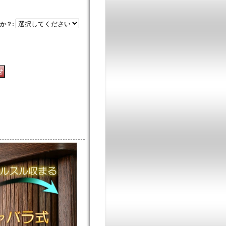
すか？
: