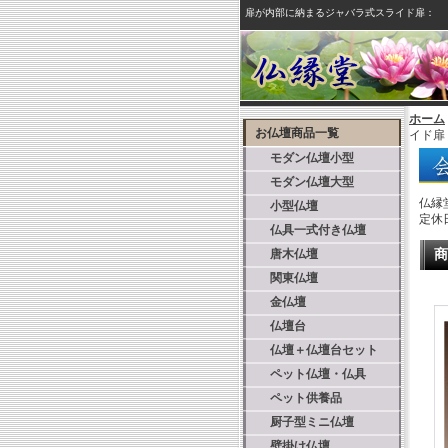
扉が内部に納まるジャバラ式スライド扉：
ホーム
お仏壇商品一覧
イド扉
モダン仏壇小型
モダン仏壇大型
仏縁
小型仏壇
定休
仏具一式付き仏壇
唐木仏壇
商
関東仏壇
金仏壇
仏壇台
仏壇＋仏壇台セット
ペット仏壇・仏具
ペット供養品
厨子型ミニ仏壇
壁掛け仏壇