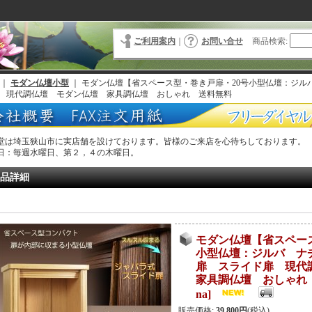
ご利用案内
｜
お問い合せ
商品検索
:
｜
モダン仏壇小型
｜
モダン仏壇【省スペース型・巻き戸扉・20号小型仏壇：ジル
 現代調仏壇 モダン仏壇 家具調仏壇 おしゃれ 送料無料
堂は埼玉狭山市に実店舗を設けております。皆様のご来店を心待ちしております。
日：毎週水曜日、第２，４の木曜日。
品詳細
モダン仏壇【省スペー
小型仏壇：ジルバ ナ
扉 スライド扉 現
家具調仏壇 おしゃれ
na
]
販売価格
:
39,800円
(税込)