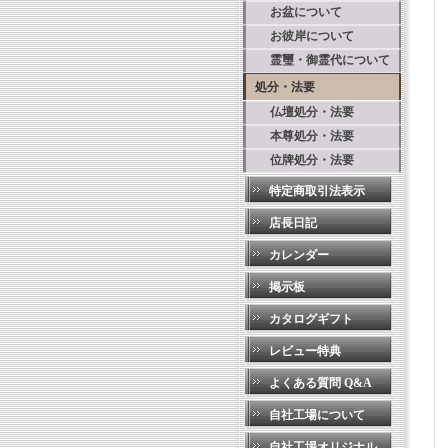
お盆について
お彼岸について
霊璽・御霊代について
処分・法要
仏壇処分・法要
本尊処分・法要
位牌処分・法要
特定商取引法表示
店長日記
カレンダー
掲示板
カタログギフト
レビュー特典
よくある質問 Q&A
自社工場について
自社工場オリジナル