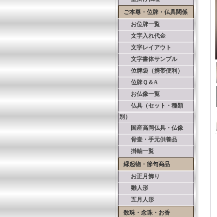
ご本尊・位牌・仏具関係
お位牌一覧
文字入れ代金
文字レイアウト
文字書体サンプル
位牌袋（携帯便利）
位牌Ｑ＆A
お仏像一覧
仏具（セット・種類
別）
国産高岡仏具・仏像
骨壷・手元供養品
掛軸一覧
縁起物・節句商品
お正月飾り
雛人形
五月人形
数珠・念珠・お香