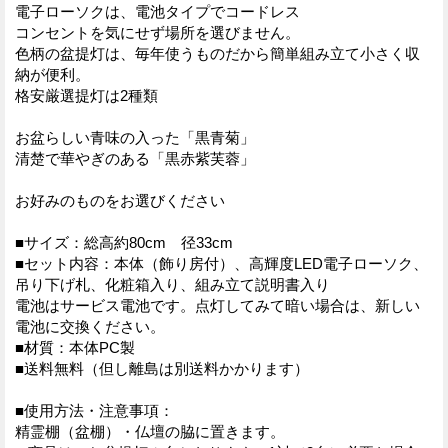
電子ローソクは、電池タイプでコードレス
コンセントを気にせず場所を選びません。
色柄の盆提灯は、毎年使うものだから簡単組み立て小さく収
納が便利。
格安厳選提灯は2種類
お盆らしい青味の入った「黒青菊」
清楚で華やぎのある「黒赤紫芙蓉」
お好みのものをお選びください
■サイズ：総高約80cm 径33cm
■セット内容：本体（飾り房付）、高輝度LED電子ローソク、
吊り下げ札、化粧箱入り、組み立て説明書入り
電池はサービス電池です。点灯してみて暗い場合は、新しい
電池に交換ください。
■材質：本体PC製
■送料無料（但し離島は別送料かかります）
■使用方法・注意事項：
精霊棚（盆棚）・仏壇の脇に置きます。