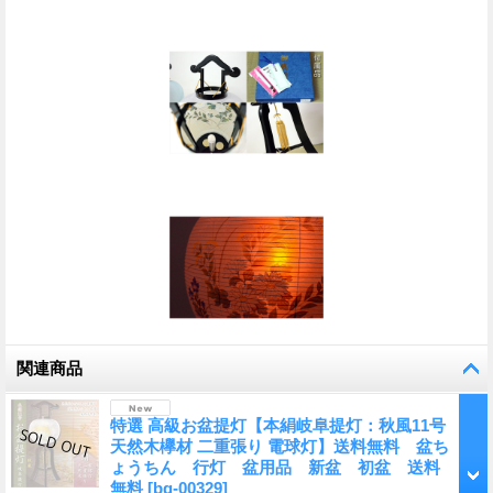
関連商品
特選 高級お盆提灯【本絹岐阜提灯：秋風11号
天然木欅材 二重張り 電球灯】送料無料 盆ち
ょうちん 行灯 盆用品 新盆 初盆 送料
無料
[
bg-00329
]