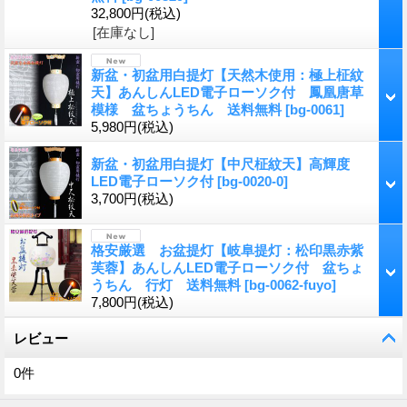
32,800円
(税込)
[在庫なし]
新盆・初盆用白提灯【天然木使用：極上柾紋
天】あんしんLED電子ローソク付 鳳凰唐草
模様 盆ちょうちん 送料無料
[
bg-0061
]
5,980円
(税込)
新盆・初盆用白提灯【中尺柾紋天】高輝度
LED電子ローソク付
[
bg-0020-0
]
3,700円
(税込)
格安厳選 お盆提灯【岐阜提灯：松印黒赤紫
芙蓉】あんしんLED電子ローソク付 盆ちょ
うちん 行灯 送料無料
[
bg-0062-fuyo
]
7,800円
(税込)
レビュー
0
件