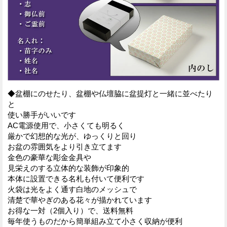
◆盆棚にのせたり、盆棚や仏壇脇に盆提灯と一緒に並べたり
と
使い勝手がいいです
AC電源使用で、小さくても明るく
厳かで幻想的な光が、ゆっくりと回り
お盆の雰囲気をより引き立てます
金色の豪華な彫金金具や
見栄えのする立体的な装飾が印象的
本体に設置できる名札も付いて便利です
火袋は光をよく通す白地のメッシュで
清楚で華やぎのある花々が描かれています
お得な一対（2個入り）で、送料無料
毎年使うものだから簡単組み立て小さく収納が便利