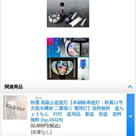
関連商品
特選 高級お盆提灯【本絹岐阜提灯：秋風11号
天然木欅材 二重張り 電球灯】送料無料 盆ち
ょうちん 行灯 盆用品 新盆 初盆 送料
無料
[
bg-00329
]
32,800円
(税込)
[在庫なし]