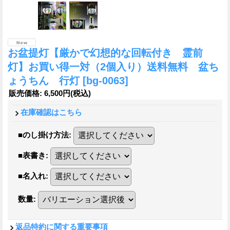
お盆提灯【厳かで幻想的な回転付き 霊前
灯】お買い得一対（2個入り）送料無料 盆ち
ょうちん 行灯
[bg-0063]
販売価格
:
6,500円
(税込)
在庫確認はこちら
■のし掛け方法
:
■表書き
:
■名入れ
:
数量
:
返品特約に関する重要事項