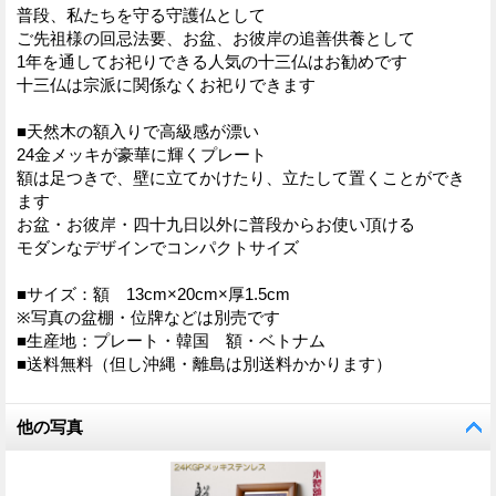
普段、私たちを守る守護仏として
ご先祖様の回忌法要、お盆、お彼岸の追善供養として
1年を通してお祀りできる人気の十三仏はお勧めです
十三仏は宗派に関係なくお祀りできます
■天然木の額入りで高級感が漂い
24金メッキが豪華に輝くプレート
額は足つきで、壁に立てかけたり、立たして置くことができ
ます
お盆・お彼岸・四十九日以外に普段からお使い頂ける
モダンなデザインでコンパクトサイズ
■サイズ：額 13cm×20cm×厚1.5cm
※写真の盆棚・位牌などは別売です
■生産地：プレート・韓国 額・ベトナム
■送料無料（但し沖縄・離島は別送料かかります）
他の写真