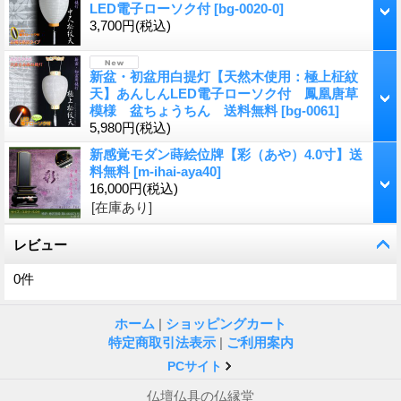
LED電子ローソク付
[
bg-0020-0
]
3,700円
(税込)
新盆・初盆用白提灯【天然木使用：極上柾紋
天】あんしんLED電子ローソク付 鳳凰唐草
模様 盆ちょうちん 送料無料
[
bg-0061
]
5,980円
(税込)
新感覚モダン蒔絵位牌【彩（あや）4.0寸】送
料無料
[
m-ihai-aya40
]
16,000円
(税込)
[在庫あり]
レビュー
0
件
ホーム
|
ショッピングカート
特定商取引法表示
|
ご利用案内
PCサイト
仏壇仏具の仏縁堂