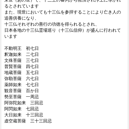
るとされています
また、現世においても十三仏を参拝することにより亡き人の
追善供養になり、
十三仏それぞれの善行の功徳を得られるとされ、
日本各地の十三仏霊場巡り（十三仏信仰）が盛んに行われて
います
不動明王 初七日
釈迦如来 二七日
文殊菩薩 三七日
普賢菩薩 四七日
地蔵菩薩 五七日
弥勒菩薩 六七日
薬師如来 七七日
観音菩薩 百か日
勢至菩薩 一周忌
阿弥陀如来 三回忌
阿閃如来 七回忌
大日如来 十三回忌
虚空蔵菩薩 三十三回忌