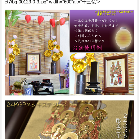
et7/bg-00123-0-3.jpg" width="600"alt="十三仏">