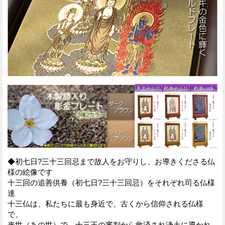
◆初七日?三十三回忌まで故人をお守りし、お導きくださる仏
様の絵像です
十三回の追善供養（初七日?三十三回忌）をそれぞれ司る仏様
達
十三仏は、私たちに最も身近で、古くから信仰される仏様
で、
来世（あの世）で、十三王の審判から救済され浄土に導かれ