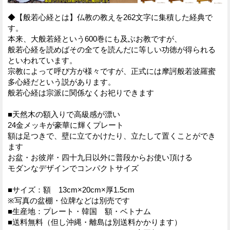
◆【般若心経とは】仏教の教えを262文字に集積した経典で
す。
本来、大般若経という600巻にも及ぶお教ですが、
般若心経を読めばその全てを読んだに等しい功徳が得られる
といわれています。
宗教によって呼び方が様々ですが、正式には摩訶般若波羅蜜
多心経だという説があります。
般若心経は宗派に関係なくお祀りできます
■天然木の額入りで高級感が漂い
24金メッキが豪華に輝くプレート
額は足つきで、壁に立てかけたり、立たして置くことができ
ます
お盆・お彼岸・四十九日以外に普段からお使い頂ける
モダンなデザインでコンパクトサイズ
■サイズ：額 13cm×20cm×厚1.5cm
※写真の盆棚・位牌などは別売です
■生産地：プレート・韓国 額・ベトナム
■送料無料（但し沖縄・離島は別送料かかります）