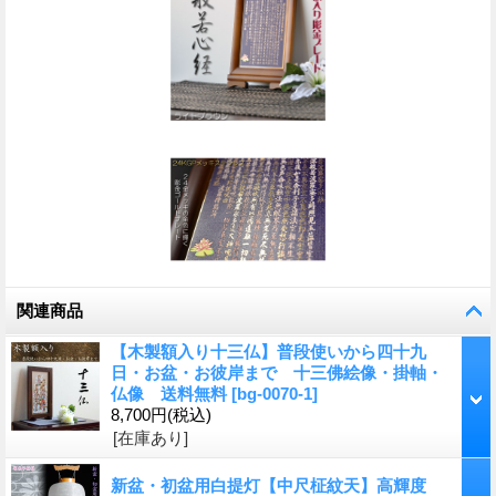
関連商品
【木製額入り十三仏】普段使いから四十九
日・お盆・お彼岸まで 十三佛絵像・掛軸・
仏像 送料無料
[
bg-0070-1
]
8,700円
(税込)
[在庫あり]
新盆・初盆用白提灯【中尺柾紋天】高輝度