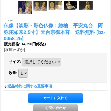
仏像【淡彩・彩色仏像：総檜 平安丸台 阿
弥陀如来2.5寸】天台宗御本尊 送料無料
[bz-
0058-25]
販売価格
:
14,390円
(税込)
[在庫わずか]
サイズ
:
数量
:
返品特約に関する重要事項