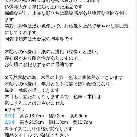
天然木の桧の香りは心を落ち着かせてくれます
仏像職人が丁寧に彫り上げた逸品です
繊細な彫り、上品な顔立ちは高級感があり静寂な空間を創り
ます
淡彩・彩色は淡い色使いで、お仏像を上品で華やかな雰囲気
にしてくれます
阿弥陀如来は天台宗の御本尊です
木彫りの仏像は、紙のお掛軸（絵像）と違い、
存在感があり耐久性がありますので、
お仏壇にお祀りするのに最適です
※天然素材の為、木目の出方・色味に個体差がございます
木彫りの仏像は、年月とともに黒っぽい飴色になり、
風格・威厳が増してきます
木目も目立たなくなりますので、色味・木目は
気にすることはございません
■サイズ：
2.0寸
高さ16.7cm 幅9.2cm 奥8.9cm
2.5寸
高さ21.5cm 幅11.9cm 奥10.7cm
※サイズにより価格が異なります
商品タイトルでご確認ください