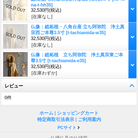
na-t-hh35
]
32,530円
(税込)
[在庫なし]
仏像：総柘植・八角台座 立ち阿弥陀 浄土真
宗西ご本尊3.5寸
[
t-tachiamida-w35
]
32,530円
(税込)
[在庫なし]
仏像：総柘植 立ち阿弥陀 浄土真宗東ご本
尊3.5寸
[
t-tachiamida-e35
]
32,530円
(税込)
[在庫わずか]
レビュー
0
件
ホーム
|
ショッピングカート
特定商取引法表示
|
ご利用案内
PCサイト
仏壇仏具の仏縁堂