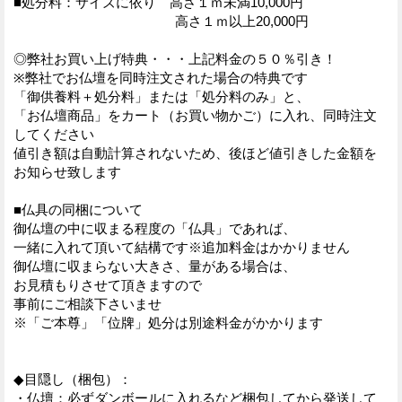
■処分料：サイズに依り 高さ１ｍ未満10,000円
高さ１ｍ以上20,000円
◎弊社お買い上げ特典・・・上記料金の５０％引き！
※弊社でお仏壇を同時注文された場合の特典です
「御供養料＋処分料」または「処分料のみ」と、
「お仏壇商品」をカート（お買い物かご）に入れ、同時注文
してください
値引き額は自動計算されないため、後ほど値引きした金額を
お知らせ致します
■仏具の同梱について
御仏壇の中に収まる程度の「仏具」であれば、
一緒に入れて頂いて結構です※追加料金はかかりません
御仏壇に収まらない大きさ、量がある場合は、
お見積もりさせて頂きますので
事前にご相談下さいませ
※「ご本尊」「位牌」処分は別途料金がかかります
◆目隠し（梱包）：
・仏壇：必ずダンボールに入れるなど梱包してから発送して