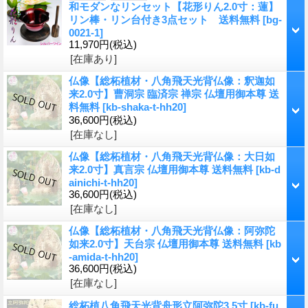
和モダンなリンセット【花形りん2.0寸：蓮】
リン棒・リン台付き3点セット 送料無料
[
bg-
0021-1
]
11,970円
(税込)
[在庫あり]
仏像【総柘植材・八角飛天光背仏像：釈迦如
来2.0寸】曹洞宗 臨済宗 禅宗 仏壇用御本尊 送
料無料
[
kb-shaka-t-hh20
]
36,600円
(税込)
[在庫なし]
仏像【総柘植材・八角飛天光背仏像：大日如
来2.0寸】真言宗 仏壇用御本尊 送料無料
[
kb-d
ainichi-t-hh20
]
36,600円
(税込)
[在庫なし]
仏像【総柘植材・八角飛天光背仏像：阿弥陀
如来2.0寸】天台宗 仏壇用御本尊 送料無料
[
kb
-amida-t-hh20
]
36,600円
(税込)
[在庫なし]
総柘植八角飛天光背舟形立阿弥陀3.5寸
[
kb-fu