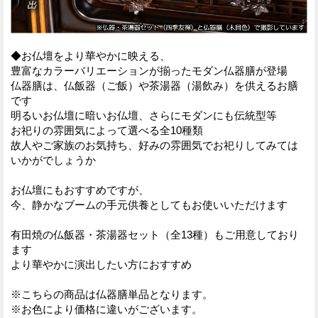
◆お仏壇をより華やかに映える、
豊富なカラーバリエーションが揃ったモダン仏器膳が登場
仏器膳は、仏飯器（ご飯）や茶湯器（湯飲み）を供えるお膳
です
明るいお仏壇に暗いお仏壇、さらにモダンにも伝統型等
お祀りの雰囲気によって選べる全10種類
故人やご家族のお気持ち、好みの雰囲気でお祀りしてみては
いかがでしょうか
お仏壇にもおすすめですが、
今、静かなブームの手元供養としてもお使いいただけます
有田焼の仏飯器・茶湯器セット（全13種）もご用意しており
ます
より華やかに演出したい方におすすめ
※こちらの商品は仏器膳単品となります。
※お色により価格に違いがございます。