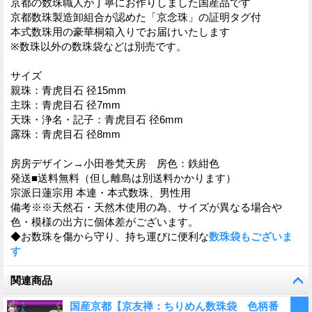
京都の数珠職人が丁寧にお作りしました国産品です
京都数珠製造卸組合が認めた「京念珠」の証明タグ付
本式数珠用の豪華桐箱入りでお届けいたします
※数珠以外の数珠袋などは別売です。
サイズ
親珠：青虎目石 径15mm
主珠：青虎目石 径7mm
天珠・浄名・記子：青虎目石 径6mm
露珠：青虎目石 径8mm
房房デザイン→小田巻梵天房 房色：鉄紺色
発送■送料無料（但し離島は別送料かかります）
宗派日蓮宗用 本連・本式数珠、男性用
備考※※天然石・天然木使用の為、サイズが異なる場合や
色・模様の出方に個体差がございます。
◆お数珠を傷から守り、持ち運びに便利な
数珠袋もございま
す
関連商品
国産京都【京友禅：ちりめん数珠袋 色柄番