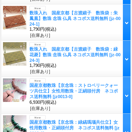
数珠入れ 国産京都【古渡緞子 数珠袋：朱
鳳凰】数珠 念珠 仏具 ネコポス送料無料
[
jz-00
24-1
]
1,790円
(税込)
[在庫あり]
数珠入れ 国産京都【古渡緞子 数珠袋：緑
花菱】数珠 念珠 仏具 ネコポス送料無料
[
jz-00
24-3
]
1,790円
(税込)
[在庫あり]
国産京都数珠【京念珠：ストロベリークォー
ツ共仕立】女性用数珠・正絹頭付房 ネコポ
ス送料無料
[
jz0013-0
]
6,930円
(税込)
[在庫あり]
国産京都数珠【京念珠：緑縞瑪瑙共仕立】女
性用数珠・正絹頭付房 ネコポス送料無料
[
jz