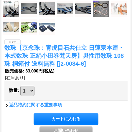
数珠【京念珠：青虎目石共仕立 日蓮宗本連・
本式数珠 正絹小田巻梵天房】男性用数珠 108
珠 桐箱付 送料無料
[jz-0084-6]
販売価格
:
33,000円
(税込)
[在庫あり]
数量
:
返品特約に関する重要事項