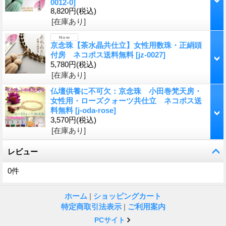
0012-0
]
8,820円
(税込)
[在庫あり]
京念珠【茶水晶共仕立】女性用数珠・正絹頭
付房 ネコポス送料無料
[
jz-0027
]
5,780円
(税込)
[在庫あり]
仏壇供養に不可欠：京念珠 小田巻梵天房・
女性用・ローズクォーツ共仕立 ネコポス送
料無料
[
j-oda-rose
]
3,570円
(税込)
[在庫あり]
レビュー
0
件
ホーム
|
ショッピングカート
特定商取引法表示
|
ご利用案内
PCサイト