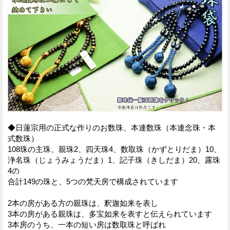
◆日蓮宗用の正式な作りのお数珠、本連数珠（本連念珠・本
式数珠）
108珠の主珠、親珠2、四天珠4、数取珠（かずとりだま）10、
浄名珠（じょうみょうだま）1、記子珠（きしだま）20、露珠
4の
合計149の珠と、5つの梵天房で構成されています
2本の房がある方の親珠は、釈迦如来を表し
3本の房がある親珠は、多宝如来を表すと伝えられています
3本房のうち、一本の短い房は数取珠と呼ばれ