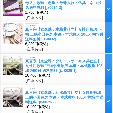
号３】数珠・念珠・数珠入れ・仏具 ネコポ
ス送料無料
[
jz0014-3
]
1,790円
(税込)
[在庫あり]
真言宗【京念珠：本梅共仕立】女性用数珠 正
梅 正絹小田巻房 本連・本式数珠 108珠 桐箱付
送料無料
[
jz-0032
]
6,830円
(税込)
[在庫あり]
真言宗【京念珠：グリーンオニキス共仕立】
女性用数珠 正絹小田巻房 本連・本式数珠 108
珠 桐箱付 送料無料
[
jz-0029-1
]
10,400円
(税込)
[在庫あり]
真言宗【京念珠：紅水晶共仕立】女性用数珠
正絹小田巻房 本連・本式数珠 108珠 桐箱付 送
料無料
[
jz-0029-2
]
10,400円
(税込)
[在庫あり]