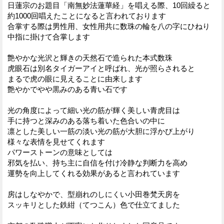
日蓮宗のお題目「南無妙法蓮華経」を唱える際、10回繰ると
約1000回唱えたことになると言われております
合掌する際は男性用、女性用共に数珠の輪を八の字にひねり
中指に掛けて合掌します
艶やかな光沢と輝きの天然石で造られた本式数珠
虎眼石は別名タイガーアイと呼ばれ、光が照らされると
まるで虎の眼に見えることに由来します
艶やかでやや黒みのある青い石です
光の角度によって細い光の筋が輝く美しい青虎目は
手に持つと深みのある落ち着いた色合いの中に
凛とした美しい一筋の淡い光の筋が大胆に浮かび上がり
様々な表情を見せてくれます
パワーストーンの意味としては
邪気を払い、持ち主に自信を付け冷静な判断力を高め
運勢を向上してくれる効果があると言われています
房はしなやかで、型崩れのしにくい小田巻梵天房を
スッキリとした鉄紺（てつこん）色で仕立てました