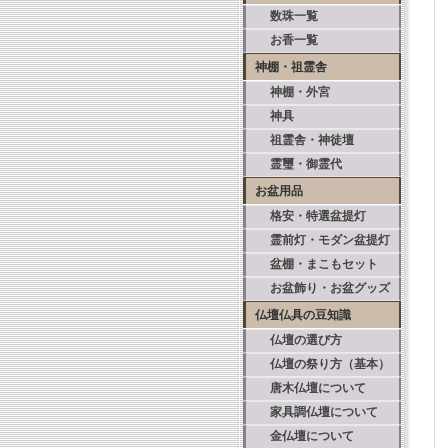
数珠一覧
お香一覧
神棚・祖霊舎
神棚・外宮
神具
祖霊舎・神徒壇
霊璽・御霊代
お盆用品
格安・特選盆提灯
霊前灯・モダン盆提灯
盆棚・まこもセット
お盆飾り・お盆グッズ
仏壇仏具の豆知識
仏壇の選び方
仏壇の祭り方（基本）
唐木仏壇について
家具調仏壇について
金仏壇について