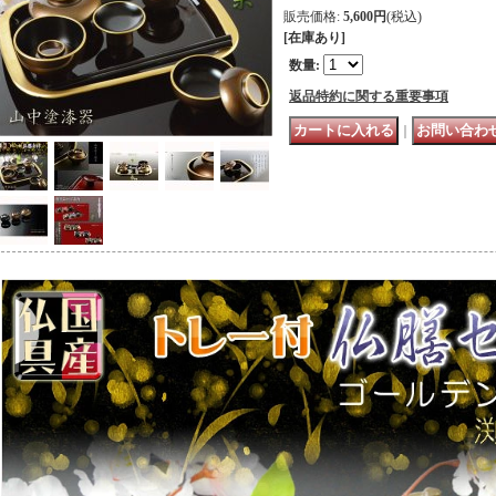
販売価格
:
5,600円
(税込)
[在庫あり]
数量
:
返品特約に関する重要事項
｜