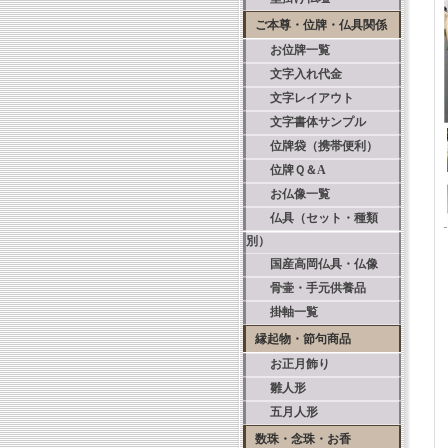
ご本尊・位牌・仏具関係
お位牌一覧
文字入れ代金
文字レイアウト
文字書体サンプル
位牌袋（携帯便利）
位牌Ｑ＆A
お仏像一覧
仏具（セット・種類
別）
国産高岡仏具・仏像
骨壷・手元供養品
掛軸一覧
縁起物・節句商品
お正月飾り
雛人形
五月人形
数珠・念珠・お香