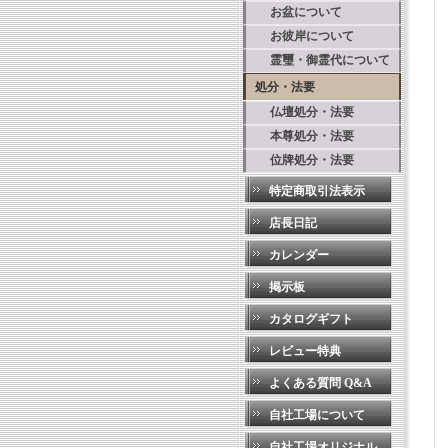
お盆について
お彼岸について
霊璽・御霊代について
処分・法要
仏壇処分・法要
本尊処分・法要
位牌処分・法要
特定商取引法表示
店長日記
カレンダー
掲示板
カタログギフト
レビュー特典
よくある質問 Q&A
自社工場について
自社工場オリジナル