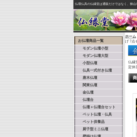
仏壇仏具の仏縁堂は通販だけではなく、狭山
ホーム
お仏壇商品一覧
げ 7
モダン仏壇小型
モダン仏壇大型
仏縁
小型仏壇
定休
仏具一式付き仏壇
唐木仏壇
商
関東仏壇
金仏壇
仏壇台
仏壇＋仏壇台セット
ペット仏壇・仏具
ペット供養品
厨子型ミニ仏壇
壁掛け仏壇