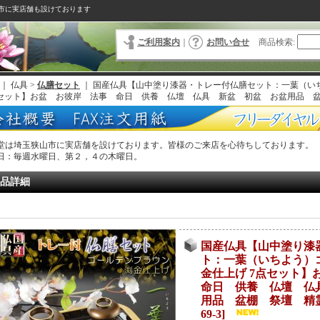
市に実店舗も設けております
ご利用案内
｜
お問い合せ
商品検索
:
｜ 仏具 >
仏膳セット
｜
国産仏具【山中塗り漆器・トレー付仏膳セット：一葉（い
点セット】お盆 お彼岸 法事 命日 供養 仏壇 仏具 新盆 初盆 お盆用品 
堂は埼玉狭山市に実店舗を設けております。皆様のご来店を心待ちしております。
日：毎週水曜日、第２，４の木曜日。
品詳細
国産仏具【山中塗り漆
ト：一葉（いちよう）
金仕上げ 7点セット
命日 供養 仏壇 仏
用品 盆棚 祭壇 精
69-3
]