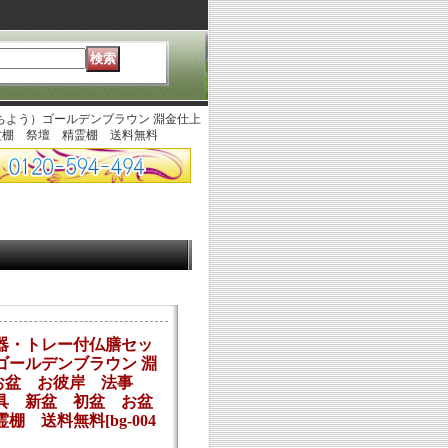
ちよう）ゴールデンブラウン 淵金仕上
盆棚 祭壇 精霊棚 送料無料
器・トレー付仏膳セッ
ゴールデンブラウン 淵
】お盆 お彼岸 法事
具 新盆 初盆 お盆
霊棚 送料無料
[
bg-004