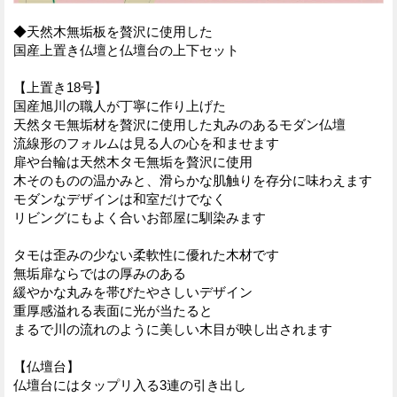
◆天然木無垢板を贅沢に使用した
国産上置き仏壇と仏壇台の上下セット
【上置き18号】
国産旭川の職人が丁寧に作り上げた
天然タモ無垢材を贅沢に使用した丸みのあるモダン仏壇
流線形のフォルムは見る人の心を和ませます
扉や台輪は天然木タモ無垢を贅沢に使用
木そのものの温かみと、滑らかな肌触りを存分に味わえます
モダンなデザインは和室だけでなく
リビングにもよく合いお部屋に馴染みます
タモは歪みの少ない柔軟性に優れた木材です
無垢扉ならではの厚みのある
緩やかな丸みを帯びたやさしいデザイン
重厚感溢れる表面に光が当たると
まるで川の流れのように美しい木目が映し出されます
【仏壇台】
仏壇台にはタップリ入る3連の引き出し