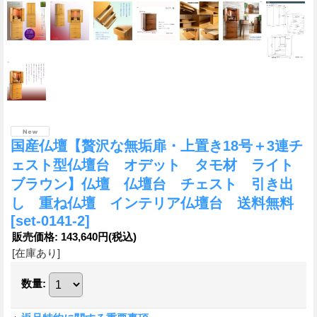
国産仏壇【贅沢な無垢扉・上置き18号＋3連チ
ェスト型仏壇台 オデット タモ材 ライト
ブラウン】仏壇 仏壇台 チェスト 引き出
し 重ね仏壇 インテリア仏壇台 送料無料
[set-0141-2]
販売価格
:
143,640円
(税込)
[在庫あり]
数量
: