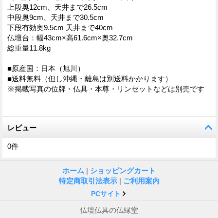
上段奥12cm、天井まで26.5cm
中段奥9cm、天井まで30.5cm
下段有効奥9.5cm 天井まで40cm
仏壇台：幅43cm×高61.6cm×奥32.7cm
総重量11.8kg
■原産国：日本（旭川）
■送料無料（但し沖縄・離島は別送料かかります）
※掲載写真の位牌・仏具・本尊・リンセットなどは別売です
レビュー
0
件
ホーム
|
ショッピングカート
特定商取引法表示
|
ご利用案内
PCサイト
仏壇仏具の仏縁堂