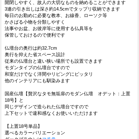
開閉しやすく、故人の大切なものを納めることができます
3連の引き出しは深さ約14.5cmでタップリ収納できます
毎日のお勤めに必要な教本、お線香、ローソク等
かさばる小物を分類しやすく
法事やお盆、お彼岸等に使用する仏具等を
保管しておけるので便利です
仏壇台の奥行は約32.7cm
奥行を抑えた省スペース設計
従来の仏壇台と違い狭い場所でも設置できます
モダンタイプの仏壇台ですので
和室だけでなく洋間やリビングにピッタリ
他のインテリアにも馴染みます
国産仏壇【贅沢なタモ無垢扉のモダン仏壇 オデット：上置
18号】と
同じデザインで造られた仏壇台ですので
上下セットで違和感なくお使いいただけます
【上置18号単品】
選べるカラーバリエーション