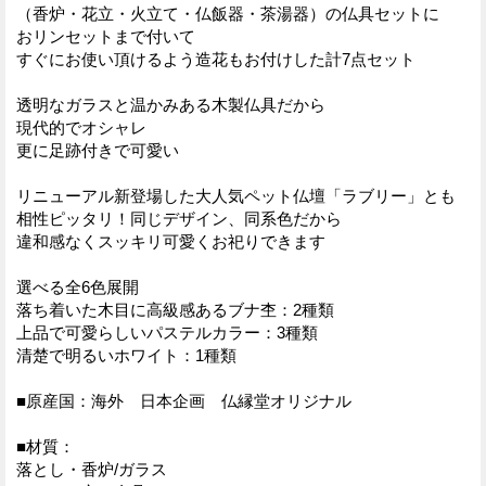
（香炉・花立・火立て・仏飯器・茶湯器）の仏具セットに
おリンセットまで付いて
すぐにお使い頂けるよう造花もお付けした計7点セット
透明なガラスと温かみある木製仏具だから
現代的でオシャレ
更に足跡付きで可愛い
リニューアル新登場した大人気ペット仏壇「ラブリー」とも
相性ピッタリ！同じデザイン、同系色だから
違和感なくスッキリ可愛くお祀りできます
選べる全6色展開
落ち着いた木目に高級感あるブナ杢：2種類
上品で可愛らしいパステルカラー：3種類
清楚で明るいホワイト：1種類
■原産国：海外 日本企画 仏縁堂オリジナル
■材質：
落とし・香炉/ガラス