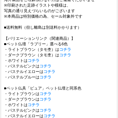
※印刷された足跡イラストや模様は、
写真の通り見えづらいものがございます
※本商品は特別価格の為、セール対象外です
■送料無料（但し離島は別送料かかります）
【バリエーションリンク（関連商品）】
■ペット仏壇「ラブリー」選べる6色
・ライトブラウン（タモ杢）は
コチラ
・ダークブラウン（タモ杢）は
コチラ
・ホワイトは
コチラ
・パステルピンクは
コチラ
・パステルイエローは
コチラ
・パステルブルーは
コチラ
■ペット仏具「ピュア」ペット仏壇と同系色
・ライトブラウンは
コチラ
・ダークブラウンは
コチラ
・ホワイトは
コチラ
・パステルピンクは
コチラ
・パステルイエローは
コチラ