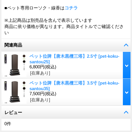
■ペット専用ローソク・線香は
コチラ
※上記商品は別売品を含んで表示しています
商品に依り価格が異なります。商品タイトルでご確認くださ
い
関連商品
ペット位牌【唐木黒檀三塔】2.5寸
[
pet-koku-
santou25
]
6,800円
(税込)
[在庫あり]
ペット位牌【唐木黒檀三塔】3.5寸
[
pet-koku-
santou35
]
7,500円
(税込)
[在庫あり]
レビュー
0
件