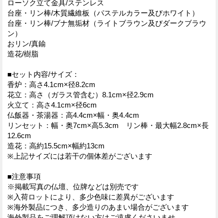
ローソク立て金具/ステンレス
台座・リン棒/木質繊維板（パステルカラー及びホワイト）
台座・リン棒/ブナ無垢材（ライトブラウン及びダークブラウ
ン）
おリン/真鍮
造花/樹脂
■セット内容/サイズ：
香炉：高さ4.1cm×径8.2cm
花立：高さ（ガラス管含む）8.1cm×径2.9cm
火立て：高さ4.1cm×径6cm
仏飯器・茶湯器：高4.4cm×幅・奥4.4cm
リンセット：幅・奥7cm×高5.3cm リン棒・最大幅2.8cm×長
12.6cm
造花：高約15.5cm×幅約13cm
※上記サイズには若干の個体差がございます
■注意事項
※掲載写真の仏壇、位牌などは別売です
※入荷ロットにより、多少色味に差異がございます
※海外製品につき、多少造りのあまい場合がございます
海外製品をご理解頂けない方はご遠慮くださいませ