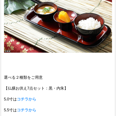
選べる２種類をご用意
【仏膳お供え7点セット：黒・内朱】
5.0寸は
コチラから
5.5寸は
コチラから