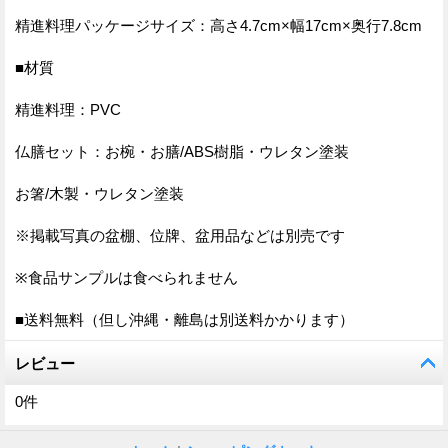
精進料理パッケージサイズ：高さ4.7cm×幅17cm×奥行7.8cm
■材質
精進料理：PVC
仏膳セット：お椀・お膳/ABS樹脂・ウレタン塗装
お箸/木製・ウレタン塗装
※掲載写真の盆棚、位牌、盆用品などは別売です
※食品サンプルは食べられません
■送料無料（但し沖縄・離島は別送料かかります）
レビュー
0
件