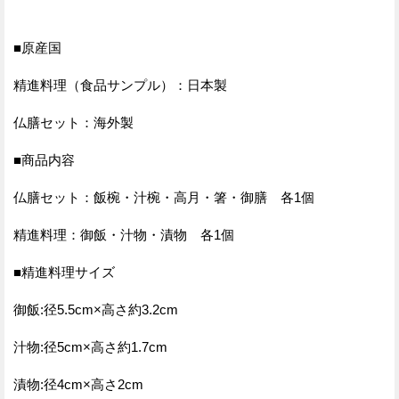
■原産国
精進料理（食品サンプル）：日本製
仏膳セット：海外製
■商品内容
仏膳セット：飯椀・汁椀・高月・箸・御膳 各1個
精進料理：御飯・汁物・漬物 各1個
■精進料理サイズ
御飯:径5.5cm×高さ約3.2cm
汁物:径5cm×高さ約1.7cm
漬物:径4cm×高さ2cm