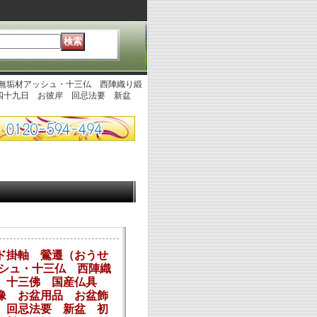
木無垢材アッシュ・十三仏 西陣織り緞
 四十九日 お彼岸 回忌法要 新盆
ド掛軸 鶯遷（おうせ
ッシュ・十三仏 西陣織
中】十三佛 国産仏具
像 お盆用品 お盆飾
 回忌法要 新盆 初