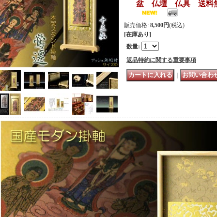
盆 仏壇 仏具 送料
販売価格
:
8,500円
(税込)
[在庫あり]
数量
:
返品特約に関する重要事項
｜