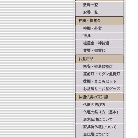
数珠一覧
お香一覧
神棚・祖霊舎
神棚・外宮
神具
祖霊舎・神徒壇
霊璽・御霊代
お盆用品
格安・特選盆提灯
霊前灯・モダン盆提灯
盆棚・まこもセット
お盆飾り・お盆グッズ
仏壇仏具の豆知識
仏壇の選び方
仏壇の祭り方（基本）
唐木仏壇について
家具調仏壇について
金仏壇について