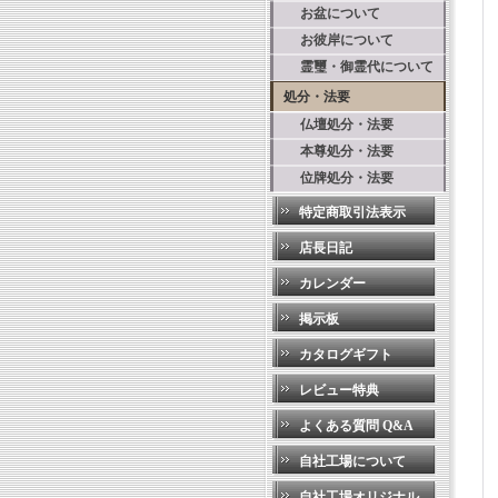
お盆について
お彼岸について
霊璽・御霊代について
処分・法要
仏壇処分・法要
本尊処分・法要
位牌処分・法要
特定商取引法表示
店長日記
カレンダー
掲示板
カタログギフト
レビュー特典
よくある質問 Q&A
自社工場について
自社工場オリジナル