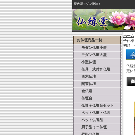
現代調モダン掛軸：
ホーム
お仏壇商品一覧
子仕様
初盆 
モダン仏壇小型
モダン仏壇大型
小型仏壇
仏縁
仏具一式付き仏壇
定休
唐木仏壇
商
関東仏壇
金仏壇
仏壇台
仏壇＋仏壇台セット
ペット仏壇・仏具
ペット供養品
厨子型ミニ仏壇
壁掛け仏壇