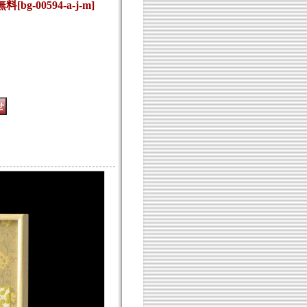
無料
[
bg-00594-a-j-m
]