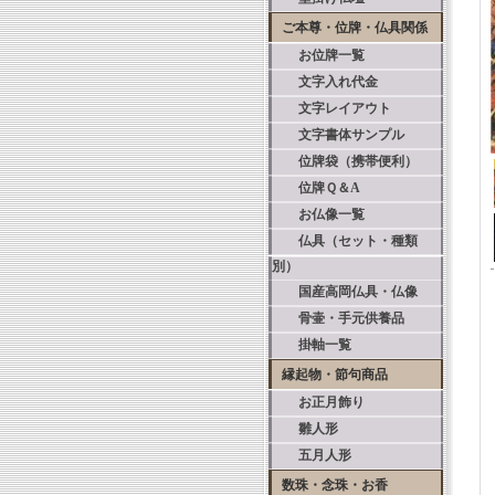
ご本尊・位牌・仏具関係
お位牌一覧
文字入れ代金
文字レイアウト
文字書体サンプル
位牌袋（携帯便利）
位牌Ｑ＆A
お仏像一覧
仏具（セット・種類
別）
国産高岡仏具・仏像
骨壷・手元供養品
掛軸一覧
縁起物・節句商品
お正月飾り
雛人形
五月人形
数珠・念珠・お香