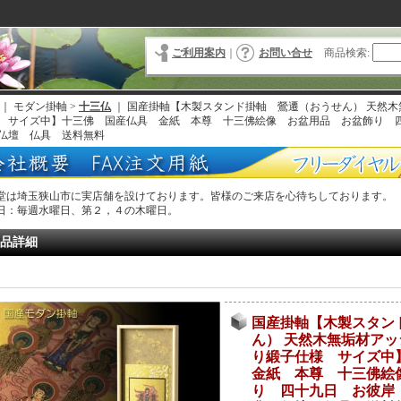
ご利用案内
｜
お問い合せ
商品検索
:
｜ モダン掛軸 >
十三仏
｜
国産掛軸【木製スタンド掛軸 鶯遷（おうせん） 天然
 サイズ中】十三佛 国産仏具 金紙 本尊 十三佛絵像 お盆用品 お盆飾り
仏壇 仏具 送料無料
堂は埼玉狭山市に実店舗を設けております。皆様のご来店を心待ちしております。
日：毎週水曜日、第２，４の木曜日。
品詳細
国産掛軸【木製スタン
ん） 天然木無垢材ア
り緞子仕様 サイズ
金紙 本尊 十三佛絵
り 四十九日 お彼岸