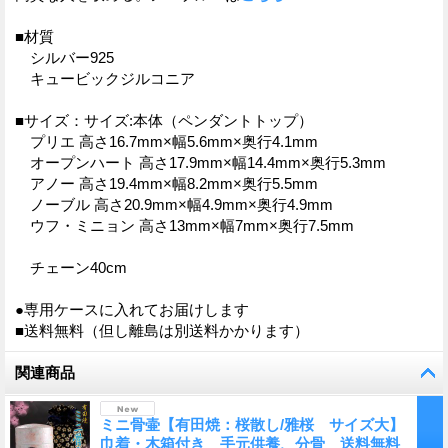
■材質
シルバー925
キュービックジルコニア
■サイズ：サイズ:本体（ペンダントトップ）
プリエ 高さ16.7mm×幅5.6mm×奥行4.1mm
オープンハート 高さ17.9mm×幅14.4mm×奥行5.3mm
アノー 高さ19.4mm×幅8.2mm×奥行5.5mm
ノーブル 高さ20.9mm×幅4.9mm×奥行4.9mm
ウフ・ミニョン 高さ13mm×幅7mm×奥行7.5mm
チェーン40cm
●専用ケースに入れてお届けします
■送料無料（但し離島は別送料かかります）
関連商品
ミニ骨壷【有田焼：桜散し/雅桜 サイズ大】
巾着・木箱付き 手元供養、分骨 送料無料