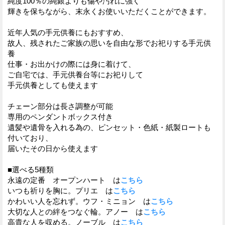
純度100％の純銀よりも傷や汚れに強く
輝きを保ちながら、末永くお使いいただくことができます。
近年人気の手元供養にもおすすめ、
故人、残されたご家族の思いを自由な形でお祀りする手元供
養
仕事・お出かけの際には身に着けて、
ご自宅では、手元供養台等にお祀りして
手元供養としても使えます
チェーン部分は長さ調整が可能
専用のペンダントボックス付き
遺髪や遺骨を入れる為の、ピンセット・色紙・紙製ロートも
付いており、
届いたその日から使えます
■選べる5種類
永遠の定番 オープンハート は
こちら
いつも祈りを胸に。プリエ は
こちら
かわいい人を忘れず。ウフ・ミニョン は
こちら
大切な人との絆をつなぐ輪。アノー は
こちら
高貴な人を収める。ノーブル は
こちら