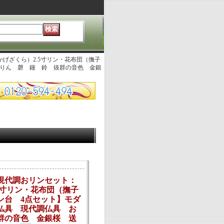
げざくら）2.5寸リン・花布団（撫子
おりん 磬 鐘 鈴 抜群の音色 金銀
現代調おリンセット：
5寸リン・花布団（撫子
ン台 4点セット】モダ
仏具 現代調仏具 お
群の音色 金銀桜 送