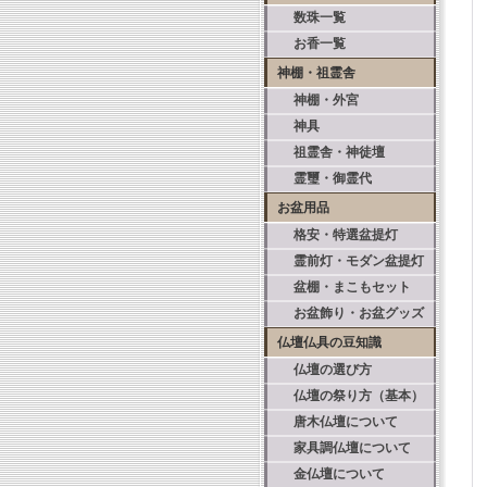
数珠一覧
お香一覧
神棚・祖霊舎
神棚・外宮
神具
祖霊舎・神徒壇
霊璽・御霊代
お盆用品
格安・特選盆提灯
霊前灯・モダン盆提灯
盆棚・まこもセット
お盆飾り・お盆グッズ
仏壇仏具の豆知識
仏壇の選び方
仏壇の祭り方（基本）
唐木仏壇について
家具調仏壇について
金仏壇について