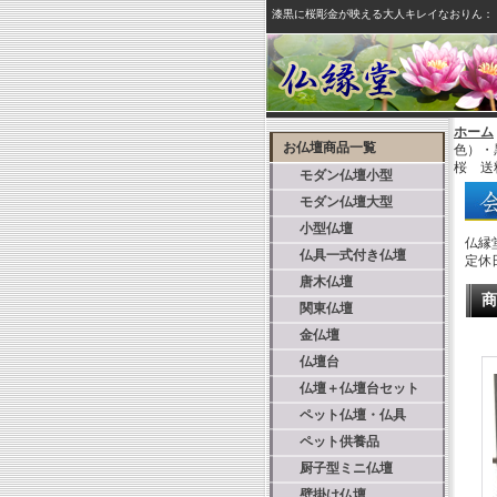
漆黒に桜彫金が映える大人キレイなおりん：
ホーム
お仏壇商品一覧
色）・
桜 送
モダン仏壇小型
モダン仏壇大型
小型仏壇
仏縁
仏具一式付き仏壇
定休
唐木仏壇
商
関東仏壇
金仏壇
仏壇台
仏壇＋仏壇台セット
ペット仏壇・仏具
ペット供養品
厨子型ミニ仏壇
壁掛け仏壇