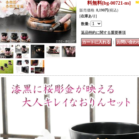
料無料
[
bg-00721-ns
]
販売価格
:
8,190円
(税込)
[在庫あり]
数量
:
返品特約に関する重要事項
｜