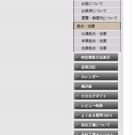
お盆について
お彼岸について
霊璽・御霊代について
処分・法要
仏壇処分・法要
本尊処分・法要
位牌処分・法要
特定商取引法表示
店長日記
カレンダー
掲示板
カタログギフト
レビュー特典
よくある質問 Q&A
自社工場について
自社工場オリジナル