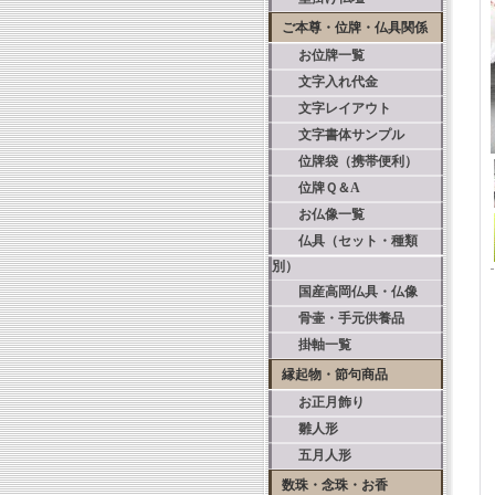
ご本尊・位牌・仏具関係
お位牌一覧
文字入れ代金
文字レイアウト
文字書体サンプル
位牌袋（携帯便利）
位牌Ｑ＆A
お仏像一覧
仏具（セット・種類
別）
国産高岡仏具・仏像
骨壷・手元供養品
掛軸一覧
縁起物・節句商品
お正月飾り
雛人形
五月人形
数珠・念珠・お香