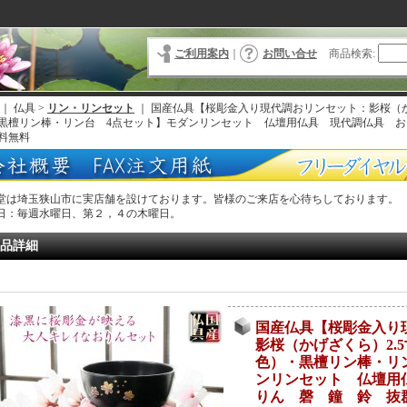
ご利用案内
｜
お問い合せ
商品検索
:
｜ 仏具 >
リン・リンセット
｜
国産仏具【桜彫金入り現代調おリンセット：影桜（か
黒檀リン棒・リン台 4点セット】モダンリンセット 仏壇用仏具 現代調仏具 
料無料
堂は埼玉狭山市に実店舗を設けております。皆様のご来店を心待ちしております。
日：毎週水曜日、第２，４の木曜日。
品詳細
国産仏具【桜彫金入り
影桜（かげざくら）2.
色）・黒檀リン棒・リ
ンリンセット 仏壇用
りん 磬 鐘 鈴 抜