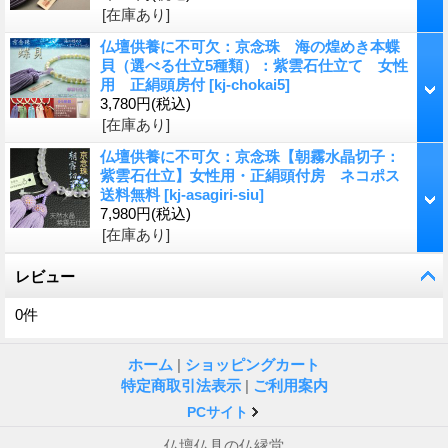
[在庫あり]
仏壇供養に不可欠：京念珠 海の煌めき本蝶
貝（選べる仕立5種類）：紫雲石仕立て 女性
用 正絹頭房付
[
kj-chokai5
]
3,780円
(税込)
[在庫あり]
仏壇供養に不可欠：京念珠【朝霧水晶切子：
紫雲石仕立】女性用・正絹頭付房 ネコポス
送料無料
[
kj-asagiri-siu
]
7,980円
(税込)
[在庫あり]
レビュー
0
件
ホーム
|
ショッピングカート
特定商取引法表示
|
ご利用案内
PCサイト
仏壇仏具の仏縁堂