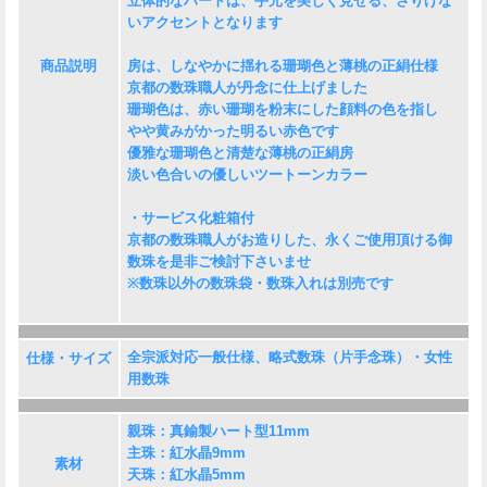
立体的なハートは、手元を美しく見せる、さりげな
いアクセントとなります
商品説明
房は、しなやかに揺れる珊瑚色と薄桃の正絹仕様
京都の数珠職人が丹念に仕上げました
珊瑚色は、赤い珊瑚を粉末にした顔料の色を指し
やや黄みがかった明るい赤色です
優雅な珊瑚色と清楚な薄桃の正絹房
淡い色合いの優しいツートーンカラー
・サービス化粧箱付
京都の数珠職人がお造りした、永くご使用頂ける御
数珠を是非ご検討下さいませ
※数珠以外の数珠袋・数珠入れは別売です
全宗派対応一般仕様、略式数珠（片手念珠）・女性
仕様・サイズ
用数珠
親珠：真鍮製ハート型11mm
主珠：紅水晶9mm
素材
天珠：紅水晶5mm