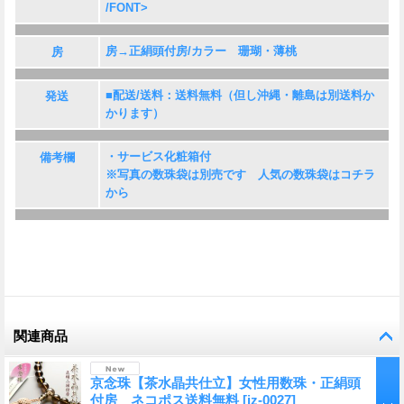
/FONT>
房→正絹頭付房/カラー 珊瑚・薄桃
房
■配送/送料：送料無料（但し沖縄・離島は別送料か
発送
かります）
・サービス化粧箱付
備考欄
※写真の数珠袋は別売です 人気の数珠袋は
コチラ
から
関連商品
京念珠【茶水晶共仕立】女性用数珠・正絹頭
付房 ネコポス送料無料
[
jz-0027
]