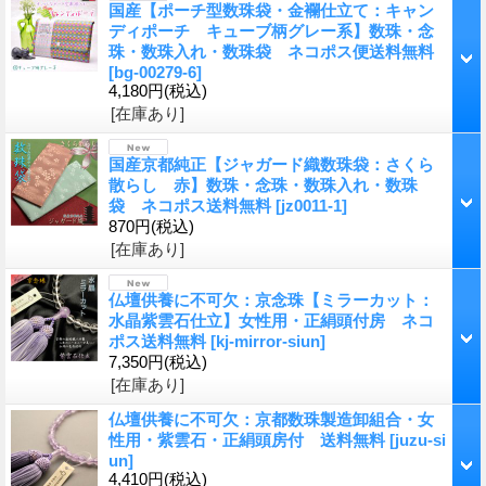
国産【ポーチ型数珠袋・金襴仕立て：キャン
ディポーチ キューブ柄グレー系】数珠・念
珠・数珠入れ・数珠袋 ネコポス便送料無料
[
bg-00279-6
]
4,180円
(税込)
[在庫あり]
国産京都純正【ジャガード織数珠袋：さくら
散らし 赤】数珠・念珠・数珠入れ・数珠
袋 ネコポス送料無料
[
jz0011-1
]
870円
(税込)
[在庫あり]
仏壇供養に不可欠：京念珠【ミラーカット：
水晶紫雲石仕立】女性用・正絹頭付房 ネコ
ポス送料無料
[
kj-mirror-siun
]
7,350円
(税込)
[在庫あり]
仏壇供養に不可欠：京都数珠製造卸組合・女
性用・紫雲石・正絹頭房付 送料無料
[
juzu-si
un
]
4,410円
(税込)