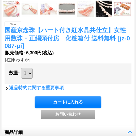
国産京念珠【ハート付き紅水晶共仕立】女性
用数珠・正絹頭付房 化粧箱付 送料無料
[jz-0
087-pi]
販売価格
:
6,300円
(税込)
[在庫わずか]
数量
:
返品特約に関する重要事項
商品詳細