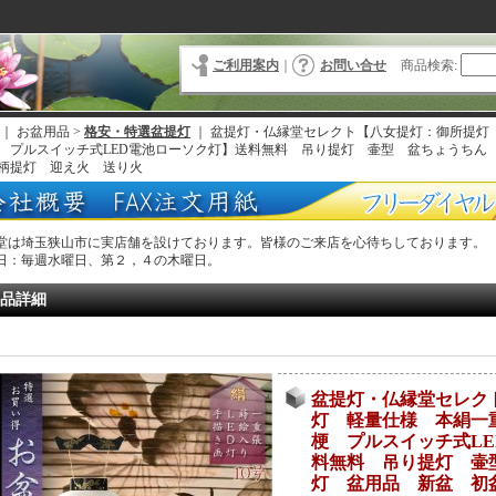
ご利用案内
｜
お問い合せ
商品検索
:
｜ お盆用品 >
格安・特選盆提灯
｜
盆提灯・仏縁堂セレクト【八女提灯：御所提灯 
 プルスイッチ式LED電池ローソク灯】送料無料 吊り提灯 壷型 盆ちょうちん
柄提灯 迎え火 送り火
堂は埼玉狭山市に実店舗を設けております。皆様のご来店を心待ちしております。
日：毎週水曜日、第２，４の木曜日。
品詳細
盆提灯・仏縁堂セレク
灯 軽量仕様 本絹一
梗 プルスイッチ式L
料無料 吊り提灯 壷
灯 盆用品 新盆 初