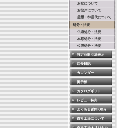
お盆について
お彼岸について
霊璽・御霊代について
処分・法要
仏壇処分・法要
本尊処分・法要
位牌処分・法要
特定商取引法表示
店長日記
カレンダー
掲示板
カタログギフト
レビュー特典
よくある質問 Q&A
自社工場について
自社工場オリジナル