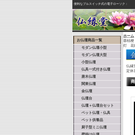
便利なプルスイッチ式の電子ローソク：
ホーム
お仏壇商品一覧
蓉桔梗
灯 花
モダン仏壇小型
モダン仏壇大型
小型仏壇
仏縁
仏具一式付き仏壇
定休
唐木仏壇
商
関東仏壇
金仏壇
仏壇台
仏壇＋仏壇台セット
ペット仏壇・仏具
ペット供養品
厨子型ミニ仏壇
壁掛け仏壇