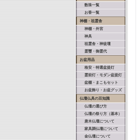
数珠一覧
お香一覧
神棚・祖霊舎
神棚・外宮
神具
祖霊舎・神徒壇
霊璽・御霊代
お盆用品
格安・特選盆提灯
霊前灯・モダン盆提灯
盆棚・まこもセット
お盆飾り・お盆グッズ
仏壇仏具の豆知識
仏壇の選び方
仏壇の祭り方（基本）
唐木仏壇について
家具調仏壇について
金仏壇について