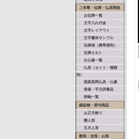
ご本尊・位牌・仏具関係
お位牌一覧
文字入れ代金
文字レイアウト
文字書体サンプル
位牌袋（携帯便利）
位牌Ｑ＆A
お仏像一覧
仏具（セット・種類
別）
国産高岡仏具・仏像
骨壷・手元供養品
掛軸一覧
縁起物・節句商品
お正月飾り
雛人形
五月人形
数珠・念珠・お香