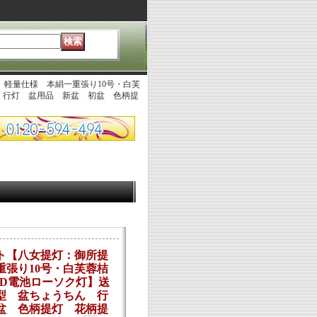
軽量仕様 本絹一重張り10号・白芙
 行灯 盆用品 新盆 初盆 色柄提
ト【八女提灯：御所提
重張り10号・白芙蓉桔
ED電池ローソク灯】送
型 盆ちょうちん 行
盆 色柄提灯 花柄提