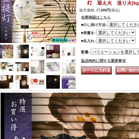
灯 迎え火 送り火
[
bg
販売価格
:
17,000円
(税込)
在庫確認はこちら
■のし掛け方法
:
■表書き
:
■名入れ
:
数量
:
返品特約に関する重要事項
｜