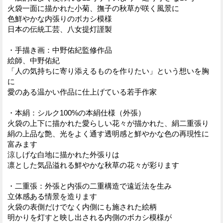
火袋一面に描かれた小菊、撫子の秋草が咲く風景に
色鮮やかな内張りのボカシ模様
日本の伝統工芸、八女提灯謹製
・手描き画：中野佑紀監修作品
絵師、中野佑紀
「人の気持ちに寄り添えるものを作りたい」という想いを胸
に
愛のある温かい作品に仕上げている若手作家
・本絹：シルク100%の本絹仕様（外張）
火袋の上下に描かれた愛らしい花々が描かれた、絹二重張り
絹の上品な艶、光をよく通す透明感と鮮やかな色の再現性に
富みます
涼しげな白地に描かれた外張りは
凛とした気品溢れる鮮やかな秋草の花々が彩ります
・二重張：外張と内張の二重構造で遠近法を生み
立体感ある情景を造ります
火袋の表側だけでなく内側にも施された絵柄
明かりを灯すと映し出される内側のボカシ模様が