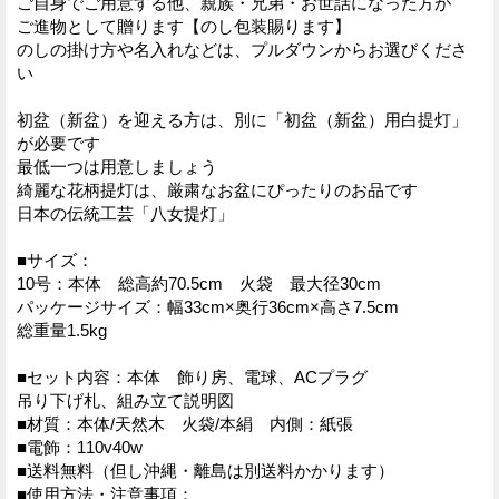
ご自身でご用意する他、親族・兄弟・お世話になった方が
ご進物として贈ります【のし包装賜ります】
のしの掛け方や名入れなどは、プルダウンからお選びくださ
い
初盆（新盆）を迎える方は、別に「初盆（新盆）用白提灯」
が必要です
最低一つは用意しましょう
綺麗な花柄提灯は、厳粛なお盆にぴったりのお品です
日本の伝統工芸「八女提灯」
■サイズ：
10号：本体 総高約70.5cm 火袋 最大径30cm
パッケージサイズ：幅33cm×奥行36cm×高さ7.5cm
総重量1.5kg
■セット内容：本体 飾り房、電球、ACプラグ
吊り下げ札、組み立て説明図
■材質：本体/天然木 火袋/本絹 内側：紙張
■電飾：110v40w
■送料無料（但し沖縄・離島は別送料かかります）
■使用方法・注意事項：