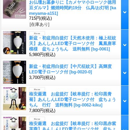
お仏壇お墓参りに【カメヤマ小ローソク徳用
豆ダルマ】燃焼時間約19分 仏具/お灯明
[
ka
meyama-a151
]
715円
(税込)
[在庫あり]
新盆・初盆用白提灯【天然木使用：極上柾紋
天】あんしんLED電子ローソク付 鳳凰唐草
模様 盆ちょうちん 送料無料
[
bg-0061
]
5,980円
(税込)
新盆・初盆用白提灯【中尺柾紋天】高輝度
LED電子ローソク付
[
bg-0020-0
]
3,700円
(税込)
格安厳選 お盆提灯【岐阜提灯：松印黒青
菊】あんしんLED電子ローソク付 盆ちょう
ちん 行灯 送料無料
[
bg-0062-kiku
]
7,800円
(税込)
格安厳選 お盆提灯【岐阜提灯：松印黒赤紫
芙蓉】あんしんLED電子ローソク付 盆ちょ