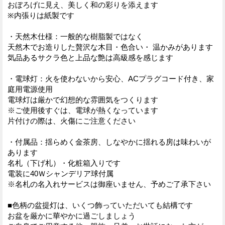
おぼろげに見え、美しく和の彩りを添えます
※内張りは紙製です
・天然木仕様：一般的な樹脂製ではなく
天然木でお造りした贅沢な木目・色合い・ 温かみがあります
気品あるサクラ色と上品な艶は高級感を感じます
・電球灯：火を使わないから安心、ACプラグコード付き、家
庭用電源使用
電球灯は厳かで幻想的な雰囲気をつくります
※ご使用後すぐは、電球が熱くなっています
片付けの際は、火傷にご注意ください
・付属品：揺らめく金茶房、しなやかに揺れる房は味わいが
あります
名札（下げ札）・化粧箱入りです
電装に40Ｗシャンデリア球付属
※名札の名入れサービスは御座いません、予めご了承下さい
■色柄の盆提灯は、いくつ飾っていただいても結構です
お盆を厳かに華やかに過ごしましょう