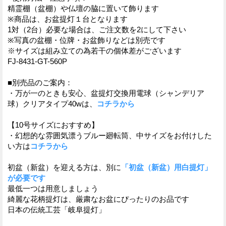
精霊棚（盆棚）や仏壇の脇に置いて飾ります
※商品は、お盆提灯１台となります
1対（2台）必要な場合は、ご注文数を2にして下さい
※写真の盆棚・位牌・お盆飾りなどは別売です
※サイズは組み立ての為若干の個体差がございます
FJ-8431-GT-560P
■別売品のご案内：
・万が一のときも安心、盆提灯交換用電球（シャンデリア
球）クリアタイプ40wは、
コチラから
【10号サイズにおすすめ】
・幻想的な雰囲気漂うブルー廻転筒、中サイズをお付けした
い方は
コチラから
初盆（新盆）を迎える方は、別に
「初盆（新盆）用白提灯」
が必要です
最低一つは用意しましょう
綺麗な花柄提灯は、厳粛なお盆にぴったりのお品です
日本の伝統工芸「岐阜提灯」