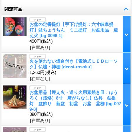
関連商品
お盆の定番提灯【手下げ提灯：六寸岐阜提
灯】盆ちょうちん ミニ提灯 お盆用品 迎
え火
[
bg-0096-1
]
490円
(税込)
[在庫あり]
火を使わない燭台付き【電池式ＬＥＤローソ
ク】仏壇・神棚
[
densi-rosoku
]
1,260円
(税込)
[在庫なし]
お盆用品【迎え火・送り火用素焼き皿：ほう
ろく（焙烙）8寸 麻がらなし】仏具 盆提
灯 盆飾り 新盆 初盆 お盆 盆棚
[
bg-007
9-8
]
880円
(税込)
[在庫あり]