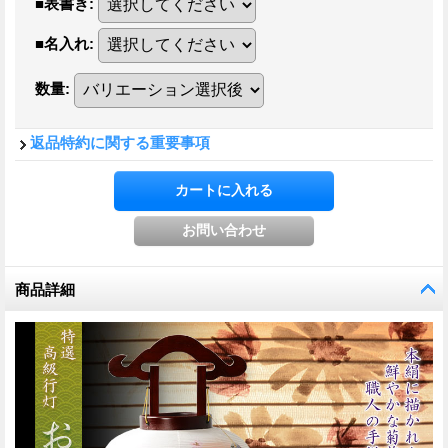
■表書き
:
■名入れ
:
数量
:
返品特約に関する重要事項
商品詳細