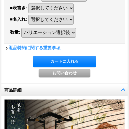
■表書き
:
■名入れ
:
数量
:
返品特約に関する重要事項
商品詳細