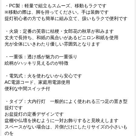
・PC製：軽量で組立もスムーズ、移動もラクです
※移動の際は、脚を持ってください。手は装飾です
提灯初心者の方でも簡単に組み立て、扱いもラクで便利です
・火袋：定番の芙蓉に桔梗・女郎花の秋草が和みます
丈夫で長持ち、和紙の風合いがあるビニロン和紙を使用
光が全体にいきわたり優しい雰囲気となります
・一重張：透け感が魅力の一重張り
絵柄がハッキリ見えるのが特徴
・電気式：火を使わないから安心です
AC電源コード、家庭用電源使用
便利な中間スイッチ付
・タイプ：大内行灯 一般的によく使われる三つ足の置き型
提灯です
お盆提灯の定番デザインです
盆棚や仏壇を挟むように一対お飾りすると見映えします
スペースがない場合は、片側だけにしたりサイズの小さいも
のを