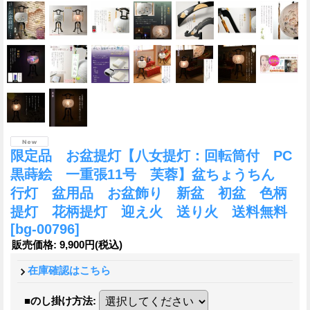
限定品 お盆提灯【八女提灯：回転筒付 PC
黒蒔絵 一重張11号 芙蓉】盆ちょうちん
行灯 盆用品 お盆飾り 新盆 初盆 色柄
提灯 花柄提灯 迎え火 送り火 送料無料
[bg-00796]
販売価格
:
9,900円
(税込)
在庫確認はこちら
■のし掛け方法
: