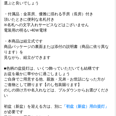
選ぶと良いでしょう
・付属品：金茶房、優雅に揺れる手房（長房）付き
頂いたときに便利な名札付き
※名札への文字入れサービスなどはございません
電装用の明るい40Ｗ電球
・本商品は組立式です
商品パッケージの裏面または添付の説明書（商品に依り異な
ります）を
見ながら、組立ができます
■色柄の盆提灯は、いくつ飾っていただいても結構です
お盆を厳かに華やかに過ごしましょう
ご自身でご用意する他、親族・兄弟・お世話になった方が
ご進物として贈ります【のし包装賜ります】
のしの掛け方や名入れなどは、プルダウンからお選びくださ
い
初盆（新盆）を迎える方は、別に
「初盆（新盆）用白提灯」
が必要です