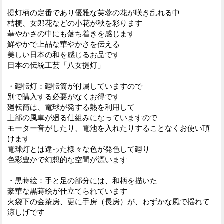
提灯柄の定番であり優雅な芙蓉の花が咲き乱れる中
桔梗、女郎花などの小花が秋を彩ります
華やかさの中にも落ち着きを感じます
鮮やかで上品な華やかさを伝える
美しい日本の和を感じるお品です
日本の伝統工芸「八女提灯」
・廻転灯：廻転筒が付属していますので
別で購入する必要がなくお得です
廻転筒は、電球が発する熱を利用して
上部の風車が廻る仕組みになっていますので
モーター音がしたり、電池を入れたりすることなくお使い頂
けます
電球灯とは違った様々な色が発色して廻り
色彩豊かで幻想的な空間が漂います
・黒蒔絵：手と足の部分には、和柄を描いた
豪華な黒蒔絵が仕立てられています
火袋下の金茶房、更に手房（長房）が、わずかな風で揺れて
涼しげです