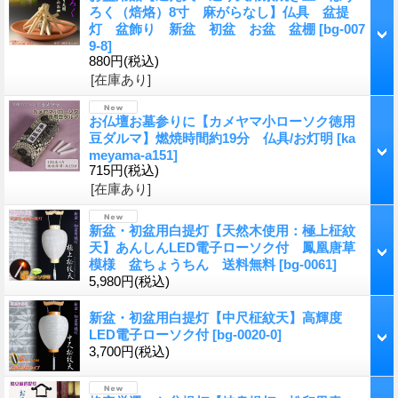
ろく（焙烙）8寸 麻がらなし】仏具 盆提
灯 盆飾り 新盆 初盆 お盆 盆棚
[
bg-007
9-8
]
880円
(税込)
[在庫あり]
お仏壇お墓参りに【カメヤマ小ローソク徳用
豆ダルマ】燃焼時間約19分 仏具/お灯明
[
ka
meyama-a151
]
715円
(税込)
[在庫あり]
新盆・初盆用白提灯【天然木使用：極上柾紋
天】あんしんLED電子ローソク付 鳳凰唐草
模様 盆ちょうちん 送料無料
[
bg-0061
]
5,980円
(税込)
新盆・初盆用白提灯【中尺柾紋天】高輝度
LED電子ローソク付
[
bg-0020-0
]
3,700円
(税込)