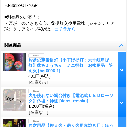
FJ-8612-GT-705P
■別売品のご案内：
・万が一のときも安心、盆提灯交換用電球（シャンデリア
球）クリアタイプ40wは、
コチラから
関連商品
お盆の定番提灯【手下げ提灯：六寸岐阜提
灯】盆ちょうちん ミニ提灯 お盆用品 迎
え火
[
bg-0096-1
]
490円
(税込)
[在庫あり]
火を使わない燭台付き【電池式ＬＥＤローソ
ク】仏壇・神棚
[
densi-rosoku
]
1,260円
(税込)
[在庫なし]
お盆用品【迎え火・送り火用素焼き皿：ほう