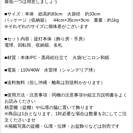
最低一つは用意しましょう
■サイズ：本体 総高約83cm 火袋径 約33cm
パッケージ（収納箱） 44cm×35cm×9cm 重量：約1kg
※それぞれのサイズに個体差がございます
■セット内容：提灯本体（飾り房・手房）
電球、回転筒、収納箱、名札
■材質：本体/PC・黒蒔絵仕立て 火袋/ビニロン和紙
■電装：110V40W 水雷球（シャンデリア球）
■送料無料（但し沖縄・離島は別送料かかります）
■使用方法・注意事項：同梱の注意事項や組立方説明書をよく
お読みください
精霊棚（盆棚）や仏壇の脇に置いて飾ります
※商品は1台となります。1対必要な場合は数量を2にしてご注
文くださいませ
※掲載写真の盆棚・仏壇・位牌・お盆飾りなどは別売です